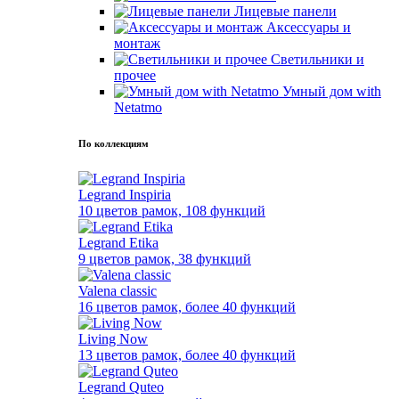
Лицевые панели
Аксессуары и
монтаж
Светильники и
прочее
Умный дом with
Netatmo
По коллекциям
Legrand Inspiria
10 цветов рамок, 108 функций
Legrand Etika
9 цветов рамок, 38 функций
Valena classic
16 цветов рамок, более 40 функций
Living Now
13 цветов рамок, более 40 функций
Legrand Quteo