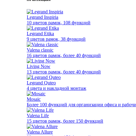
Legrand Inspiria
10 цветов рамок, 108 функций
Legrand Etika
9 цветов рамок, 38 функций
Valena classic
16 цветов рамок, более 40 функций
Living Now
13 цветов рамок, более 40 функций
Legrand Quteo
4 цвета и накладной монтаж
Mosaic
Более 100 функций для организации офиса и рабочи
Valena Life
15 цветов рамок, более 150 функций
Valena Allure