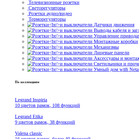
Телевизионные розетки
Светорегуляторы
Розетки аудио/видео
Терморегуляторы
Датчики движения
Выводы кабеля и за
Управление привода
Монтажные коробки
Механизмы
Лицевые панели
Аксессуары и монта
Светильники и проч
Умный дом with Neta
По коллекциям
Legrand Inspiria
10 цветов рамок, 108 функций
Legrand Etika
9 цветов рамок, 38 функций
Valena classic
16 цветов рамок, более 40 функций