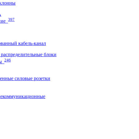
клонны
A
397
ние
ванный кабель-канал
распределительные блоки
246
ы
нные силовые розетки
лекоммуникационные