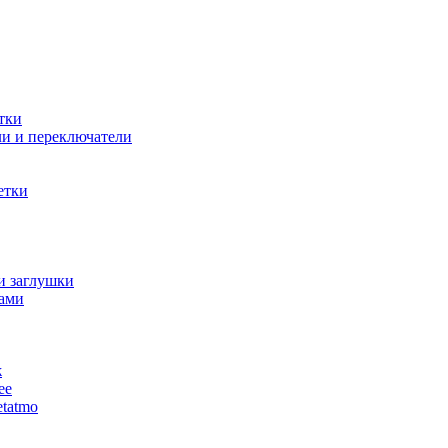
тки
и и переключатели
етки
и заглушки
ами
ж
ее
tatmo