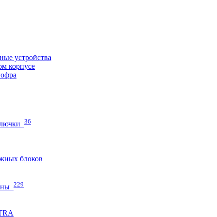
ные устройства
ом корпусе
гофра
36
 лючки
жных блоков
229
нны
ETRA