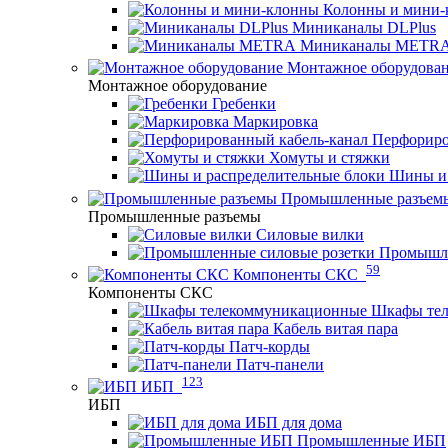
Колонны и мини-
Миниканалы DLPlus
Миниканалы METR
Монтажное оборудова
Монтажное оборудование
Гребенки
Маркировка
Перфориро
Хомуты и стяжки
Шины и 
Промышленные разъем
Промышленные разъемы
Силовые вилки
Промышле
59
Компоненты СКС
Компоненты СКС
Шкафы те
Кабель витая пара
Патч-корды
Патч-панели
123
ИБП
ИБП
ИБП для дома
Промышленные ИБП