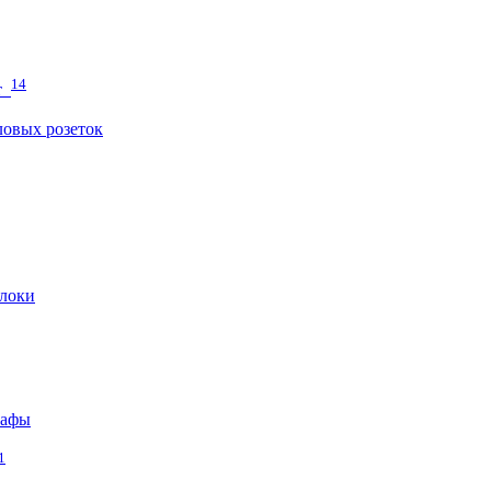
14
т
овых розеток
локи
кафы
1