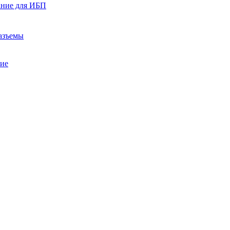
ание для ИБП
азъемы
ние