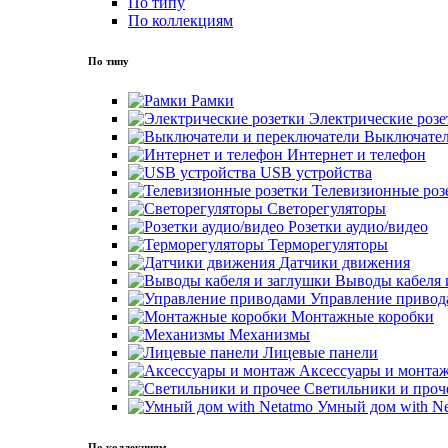
По типу
По коллекциям
По типу
Рамки
Электрические розе
Выключател
Интернет и телефон
USB устройства
Телевизионные роз
Светорегуляторы
Розетки аудио/видео
Терморегуляторы
Датчики движения
Выводы кабеля 
Управление привод
Монтажные коробки
Механизмы
Лицевые панели
Аксессуары и монта
Светильники и проч
Умный дом with Ne
По коллекциям