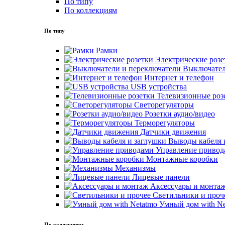
По типу
По коллекциям
По типу
Рамки
Электрические розе
Выключател
Интернет и телефон
USB устройства
Телевизионные роз
Светорегуляторы
Розетки аудио/видео
Терморегуляторы
Датчики движения
Выводы кабеля 
Управление привод
Монтажные коробки
Механизмы
Лицевые панели
Аксессуары и монта
Светильники и проч
Умный дом with Ne
По коллекциям