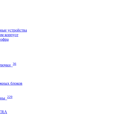
ные устройства
ом корпусе
гофра
36
 лючки
жных блоков
229
нны
ETRA