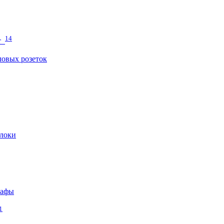
14
т
овых розеток
локи
кафы
1