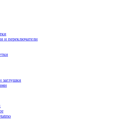
тки
и и переключатели
етки
и заглушки
ами
ж
ее
tatmo