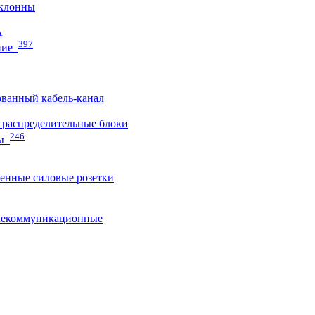
клонны
A
397
ние
ванный кабель-канал
распределительные блоки
246
ы
нные силовые розетки
лекоммуникационные