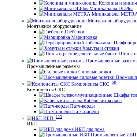
Колонны и мини-
Миниканалы DLPlus
Миниканалы METR
Монтажное оборудова
Монтажное оборудование
Гребенки
Маркировка
Перфориро
Хомуты и стяжки
Шины и 
Промышленные разъем
Промышленные разъемы
Силовые вилки
Промышле
59
Компоненты СКС
Компоненты СКС
Шкафы те
Кабель витая пара
Патч-корды
Патч-панели
123
ИБП
ИБП
ИБП для дома
Промышленные ИБП