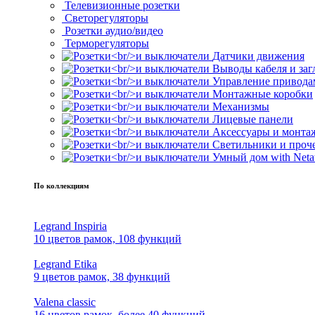
Телевизионные розетки
Светорегуляторы
Розетки аудио/видео
Терморегуляторы
Датчики движения
Выводы кабеля и за
Управление привода
Монтажные коробки
Механизмы
Лицевые панели
Аксессуары и монта
Светильники и проч
Умный дом with Neta
По коллекциям
Legrand Inspiria
10 цветов рамок, 108 функций
Legrand Etika
9 цветов рамок, 38 функций
Valena classic
16 цветов рамок, более 40 функций