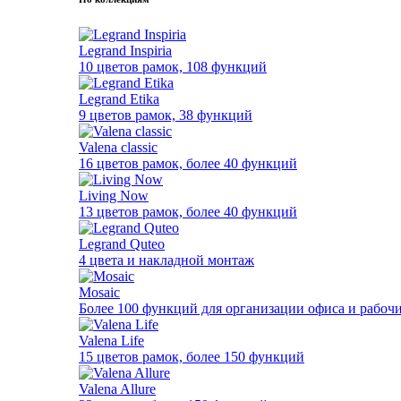
Legrand Inspiria
10 цветов рамок, 108 функций
Legrand Etika
9 цветов рамок, 38 функций
Valena classic
16 цветов рамок, более 40 функций
Living Now
13 цветов рамок, более 40 функций
Legrand Quteo
4 цвета и накладной монтаж
Mosaic
Более 100 функций для организации офиса и рабочи
Valena Life
15 цветов рамок, более 150 функций
Valena Allure