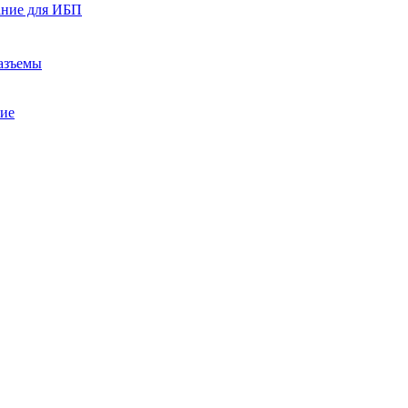
ание для ИБП
азъемы
ние