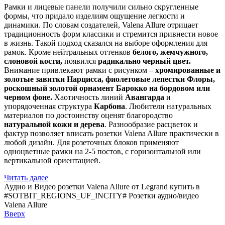
Рамки и лицевые панели получили сильно скругленные
формы, что придало изделиям ощущение легкости и
динамики. По словам создателей, Valena Allure отрицает
традиционность форм классики и стремится привнести новое
в жизнь. Такой подход сказался на выборе оформления для
рамок. Кроме нейтральных оттенков
белого, жемчужного,
слоновой кости,
появился
радикально черный цвет.
Внимание привлекают рамки с рисунком –
хромированные и
золотые завитки Нарцисса, фиолетовые лепестки Флоры,
роскошный золотой орнамент Барокко на бордовом или
черном фоне.
Хаотичность линий
Авангард
а
и
упорядоченная структура
Карбона
. Любители натуральных
материалов по достоинству оценят благородство
натуральной кожи и дерева
. Разнообразие расцветок и
фактур позволяет вписать розетки Valena Allure практически в
любой дизайн. Для розеточных блоков применяют
одноцветные рамки на 2-5 постов, с горизонтальной или
вертикальной ориентацией.
Читать далее
Аудио и Видео розетки Valena Allure от Legrand купить в
#SOTBIT_REGIONS_UF_INCITY#
Розетки аудио/видео
Valena Allure
Вверх