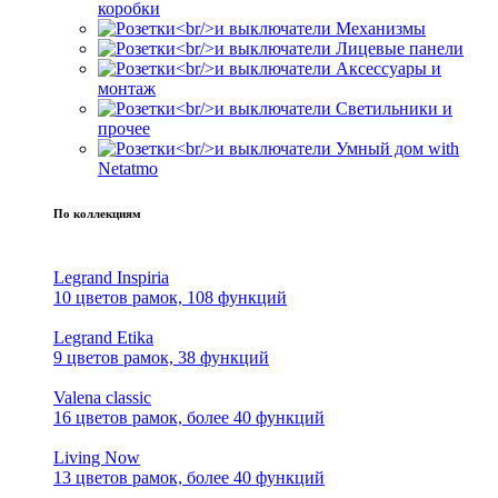
коробки
Механизмы
Лицевые панели
Аксессуары и
монтаж
Светильники и
прочее
Умный дом with
Netatmo
По коллекциям
Legrand Inspiria
10 цветов рамок, 108 функций
Legrand Etika
9 цветов рамок, 38 функций
Valena classic
16 цветов рамок, более 40 функций
Living Now
13 цветов рамок, более 40 функций