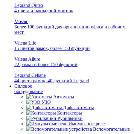
Legrand Quteo
4 цвета и накладной монтаж
Mosaic
Более 100 функций для организации офиса и рабочих
мест.
Valena Life
15 цветов рамок, более 150 функций
Valena Allure
22 рамки и более 150 функций
Legrand Celiane
44 цвета рамок, 40 функций Legrand
Силовое
оборудование
Автоматы
УЗО
Диф. автоматы
Контакторы
Рубильники
Импульсные реле
Вспомогательные