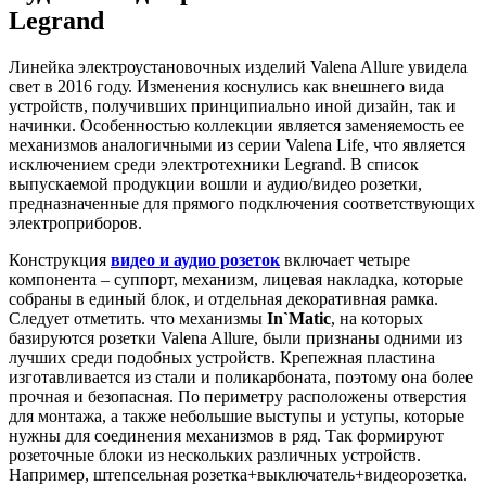
Legrand
Линейка электроустановочных изделий Valena Allure увидела
свет в 2016 году. Изменения коснулись как внешнего вида
устройств, получивших принципиально иной дизайн, так и
начинки. Особенностью коллекции является заменяемость ее
механизмов аналогичными из серии Valena Life, что является
исключением среди электротехники Legrand. В список
выпускаемой продукции вошли и аудио/видео розетки,
предназначенные для прямого подключения соответствующих
электроприборов.
Конструкция
видео и
аудио розеток
включает четыре
компонента – суппорт, механизм, лицевая накладка, которые
собраны в единый блок, и отдельная декоративная рамка.
Следует отметить. что механизмы
In`Matic
, на которых
базируются розетки Valena Allure, были признаны одними из
лучших среди подобных устройств. Крепежная пластина
изготавливается из стали и поликарбоната, поэтому она более
прочная и безопасная. По периметру расположены отверстия
для монтажа, а также небольшие выступы и уступы, которые
нужны для соединения механизмов в ряд. Так формируют
розеточные блоки из нескольких различных устройств.
Например, штепсельная розетка+выключатель+видеорозетка.