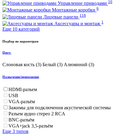
10
Управление приводами
6
Монтажные коробки
118
Лицевые панели
1
Аксессуары и монтаж
Еще 10 категорий
Подбор по параметрам
Цвет:
Слоновая кость (
3
)
Белый (
3
)
Алюминий (
3
)
Назначение/применение
HDMI-разъем
USB
VGA-разъём
Зажимы для подключения акустической системы
Разъем аудио стерео 2 RCA
BNC-разъём
VGA+jack 3,5-разъём
Еще 3 типов