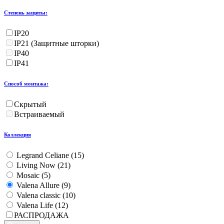
Степень защиты:
IP20
IP21 (Защитные шторки)
IP40
IP41
Способ монтажа:
Скрытый
Встраиваемый
Коллекция
Legrand Celiane (
15
)
Living Now (
21
)
Mosaic (
5
)
Valena Allure (
9
)
Valena classic (
10
)
Valena Life (
12
)
РАСПРОДАЖА