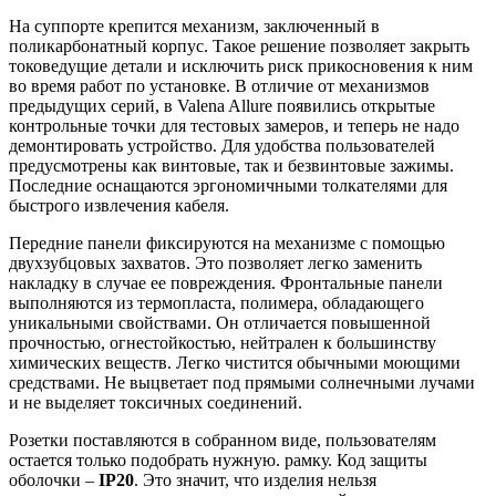
На суппорте крепится механизм, заключенный в
поликарбонатный корпус. Такое решение позволяет закрыть
токоведущие детали и исключить риск прикосновения к ним
во время работ по установке. В отличие от механизмов
предыдущих серий, в Valena Allure появились открытые
контрольные точки для тестовых замеров, и теперь не надо
демонтировать устройство. Для удобства пользователей
предусмотрены как винтовые, так и безвинтовые зажимы.
Последние оснащаются эргономичными толкателями для
быстрого извлечения кабеля.
Передние панели фиксируются на механизме с помощью
двухзубцовых захватов. Это позволяет легко заменить
накладку в случае ее повреждения. Фронтальные панели
выполняются из термопласта, полимера, обладающего
уникальными свойствами. Он отличается повышенной
прочностью, огнестойкостью, нейтрален к большинству
химических веществ. Легко чистится обычными моющими
средствами. Не выцветает под прямыми солнечными лучами
и не выделяет токсичных соединений.
Розетки поставляются в собранном виде, пользователям
остается только подобрать нужную. рамку. Код защиты
оболочки –
IP20
. Это значит, что изделия нельзя