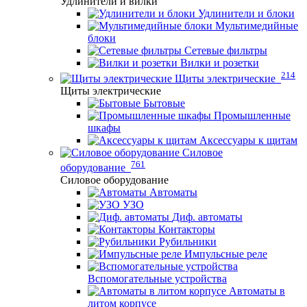
Удлинители и вилки
Удлинители и блоки
Мультимедийные
блоки
Сетевые фильтры
Вилки и розетки
214
Щиты электрические
Щиты электрические
Бытовые
Промышленные
шкафы
Аксессуары к щитам
Силовое
761
оборудование
Силовое оборудование
Автоматы
УЗО
Диф. автоматы
Контакторы
Рубильники
Импульсные реле
Вспомогательные устройства
Автоматы в
литом корпусе