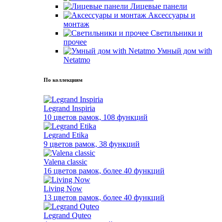
Лицевые панели
Аксессуары и
монтаж
Светильники и
прочее
Умный дом with
Netatmo
По коллекциям
Legrand Inspiria
10 цветов рамок, 108 функций
Legrand Etika
9 цветов рамок, 38 функций
Valena classic
16 цветов рамок, более 40 функций
Living Now
13 цветов рамок, более 40 функций
Legrand Quteo