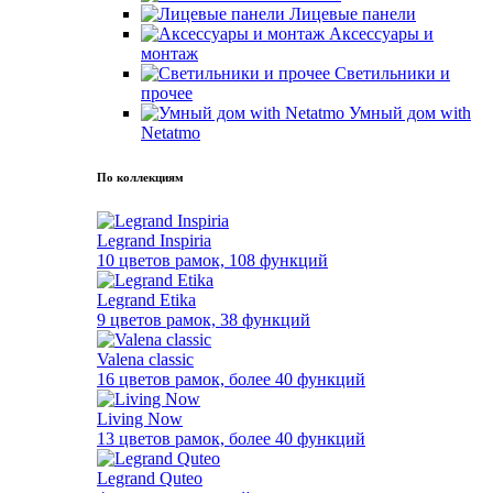
Лицевые панели
Аксессуары и
монтаж
Светильники и
прочее
Умный дом with
Netatmo
По коллекциям
Legrand Inspiria
10 цветов рамок, 108 функций
Legrand Etika
9 цветов рамок, 38 функций
Valena classic
16 цветов рамок, более 40 функций
Living Now
13 цветов рамок, более 40 функций
Legrand Quteo