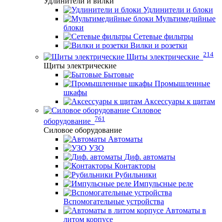
Удлинители и вилки
Удлинители и блоки
Мультимедийные
блоки
Сетевые фильтры
Вилки и розетки
214
Щиты электрические
Щиты электрические
Бытовые
Промышленные
шкафы
Аксессуары к щитам
Силовое
761
оборудование
Силовое оборудование
Автоматы
УЗО
Диф. автоматы
Контакторы
Рубильники
Импульсные реле
Вспомогательные устройства
Автоматы в
литом корпусе