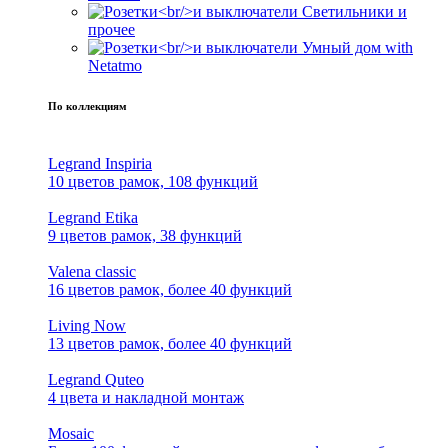
Светильники и
прочее
Умный дом with
Netatmo
По коллекциям
Legrand Inspiria
10 цветов рамок, 108 функций
Legrand Etika
9 цветов рамок, 38 функций
Valena classic
16 цветов рамок, более 40 функций
Living Now
13 цветов рамок, более 40 функций
Legrand Quteo
4 цвета и накладной монтаж
Mosaic