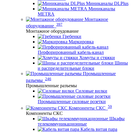
Миниканалы DLPlus
Миниканалы
METRA
Монтажное
397
оборудование
Монтажное оборудование
Гребенки
Маркировка
Перфорированный кабель-канал
Хомуты и стяжки
Шины
и распределительные блоки
Промышленные
246
разъемы
Промышленные разъемы
Силовые вилки
Промышленные силовые розетки
59
Компоненты СКС
Компоненты СКС
Шкафы
телекоммуникационные
Кабель витая пара