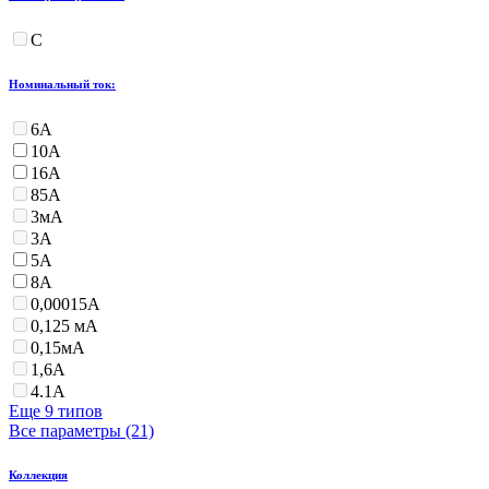
С
Номинальный ток:
6А
10А
16А
85А
3мА
3А
5А
8А
0,00015А
0,125 мА
0,15мА
1,6А
4.1А
Еще 9 типов
Все параметры (21)
Коллекция