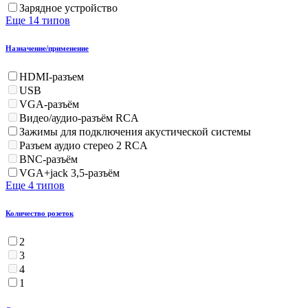
Зарядное устройство
Еще 14 типов
Назначение/применение
HDMI-разъем
USB
VGA-разъём
Видео/аудио-разъём RCA
Зажимы для подключения акустической системы
Разъем аудио стерео 2 RCA
BNC-разъём
VGA+jack 3,5-разъём
Еще 4 типов
Количество розеток
2
3
4
1