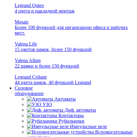
Legrand Quteo
4 цвета и накладной монтаж
Mosaic
Более 100 функций для организации офиса и рабочих
мест.
Valena Life
15 цветов рамок, более 150 функций
Valena Allure
22 рамки и более 150 функций
Legrand Celiane
44 цвета рамок, 40 функций Legrand
Силовое
оборудование
Автоматы
УЗО
Диф. автоматы
Контакторы
Рубильники
Импульсные реле
Вспомогательные