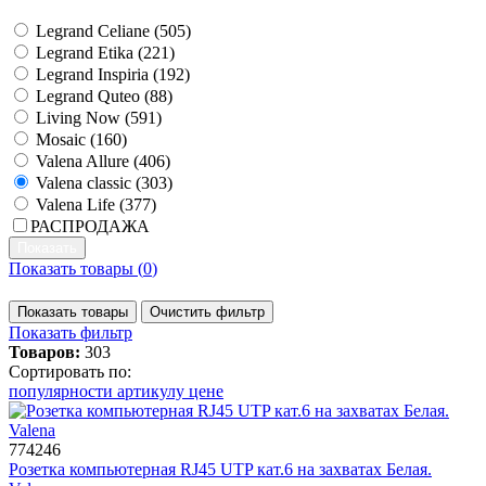
Legrand Celiane (
505
)
Legrand Etika (
221
)
Legrand Inspiria (
192
)
Legrand Quteo (
88
)
Living Now (
591
)
Mosaic (
160
)
Valena Allure (
406
)
Valena classic (
303
)
Valena Life (
377
)
РАСПРОДАЖА
Показать товары (
0
)
Показать товары
Очистить фильтр
Показать фильтр
Товаров:
303
Сортировать по:
популярности
артикулу
цене
774246
Розетка компьютерная RJ45 UTP кат.6 на захватах Белая.