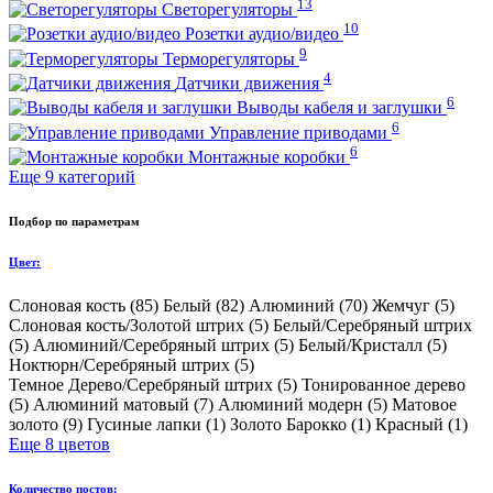
13
Светорегуляторы
10
Розетки аудио/видео
9
Терморегуляторы
4
Датчики движения
6
Выводы кабеля и заглушки
6
Управление приводами
6
Монтажные коробки
Еще 9 категорий
Подбор по параметрам
Цвет:
Слоновая кость (
85
)
Белый (
82
)
Алюминий (
70
)
Жемчуг (
5
)
Слоновая кость/Золотой штрих (
5
)
Белый/Серебряный штрих
(
5
)
Алюминий/Серебряный штрих (
5
)
Белый/Кристалл (
5
)
Ноктюрн/Серебряный штрих (
5
)
Темное Дерево/Серебряный штрих (
5
)
Тонированное дерево
(
5
)
Алюминий матовый (
7
)
Алюминий модерн (
5
)
Матовое
золото (
9
)
Гусиные лапки (
1
)
Золото Барокко (
1
)
Красный (
1
)
Еще 8 цветов
Количество постов: