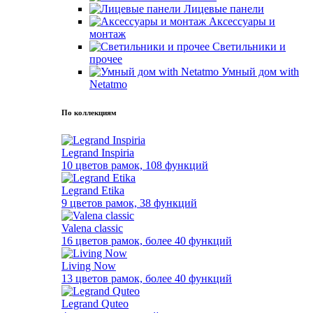
Лицевые панели
Аксессуары и
монтаж
Светильники и
прочее
Умный дом with
Netatmo
По коллекциям
Legrand Inspiria
10 цветов рамок, 108 функций
Legrand Etika
9 цветов рамок, 38 функций
Valena classic
16 цветов рамок, более 40 функций
Living Now
13 цветов рамок, более 40 функций
Legrand Quteo