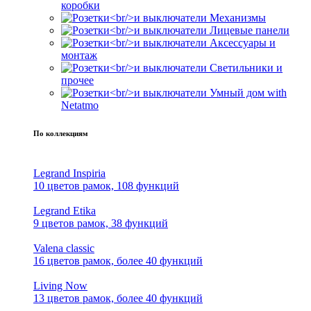
коробки
Механизмы
Лицевые панели
Аксессуары и
монтаж
Светильники и
прочее
Умный дом with
Netatmo
По коллекциям
Legrand Inspiria
10 цветов рамок, 108 функций
Legrand Etika
9 цветов рамок, 38 функций
Valena classic
16 цветов рамок, более 40 функций
Living Now
13 цветов рамок, более 40 функций