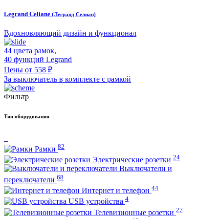
Legrand Celiane
(Легранд Селиан)
Вдохновляющий дизайн и функционал
44 цвета рамок,
40 функций Legrand
Цены от 558 ₽
За выключатель в комплекте с рамкой
Фильтр
Тип оборудования
82
Рамки
24
Электрические розетки
Выключатели и
68
переключатели
44
Интернет и телефон
4
USB устройства
27
Телевизионные розетки