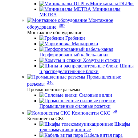
Миниканалы DLPlus
Миниканалы
METRA
Монтажное
397
оборудование
Монтажное оборудование
Гребенки
Маркировка
Перфорированный кабель-канал
Хомуты и стяжки
Шины
и распределительные блоки
Промышленные
246
разъемы
Промышленные разъемы
Силовые вилки
Промышленные силовые розетки
59
Компоненты СКС
Компоненты СКС
Шкафы
телекоммуникационные
Кабель витая пара