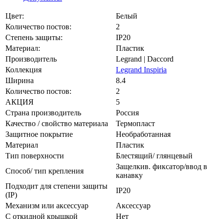
Цвет:
Белый
Количество постов:
2
Степень защиты:
IP20
Материал:
Пластик
Производитель
Legrand | Daccord
Коллекция
Legrand Inspiria
Ширина
8.4
Количество постов:
2
АКЦИЯ
5
Страна производитель
Россия
Качество / свойство материала
Термопласт
Защитное покрытие
Необработанная
Материал
Пластик
Тип поверхности
Блестящий/ глянцевый
Защелкив. фиксатор/ввод в
Способ/ тип крепления
канавку
Подходит для степени защиты
IP20
(IP)
Механизм или аксессуар
Аксессуар
С откидной крышкой
Нет