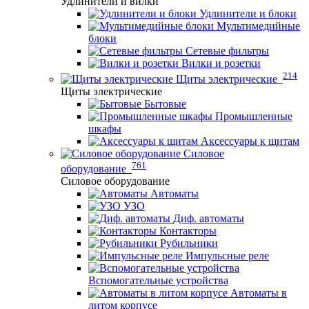
Удлинители и вилки
Удлинители и блоки
Мультимедийные
блоки
Сетевые фильтры
Вилки и розетки
214
Щиты электрические
Щиты электрические
Бытовые
Промышленные
шкафы
Аксессуары к щитам
Силовое
761
оборудование
Силовое оборудование
Автоматы
УЗО
Диф. автоматы
Контакторы
Рубильники
Импульсные реле
Вспомогательные устройства
Автоматы в
литом корпусе