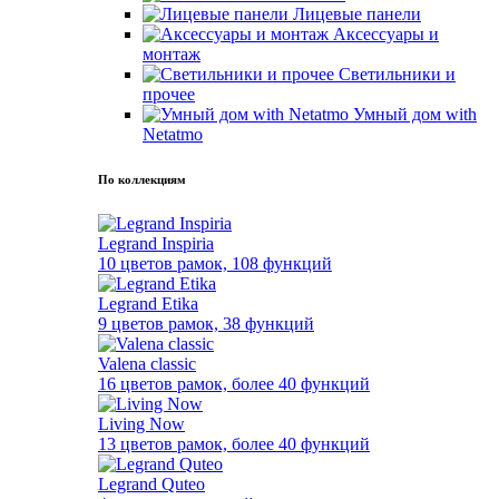
Лицевые панели
Аксессуары и
монтаж
Светильники и
прочее
Умный дом with
Netatmo
По коллекциям
Legrand Inspiria
10 цветов рамок, 108 функций
Legrand Etika
9 цветов рамок, 38 функций
Valena classic
16 цветов рамок, более 40 функций
Living Now
13 цветов рамок, более 40 функций
Legrand Quteo