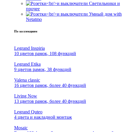
Светильники и
прочее
Умный дом with
Netatmo
По коллекциям
Legrand Inspiria
10 цветов рамок, 108 функций
Legrand Etika
9 цветов рамок, 38 функций
Valena classic
16 цветов рамок, более 40 функций
Living Now
13 цветов рамок, более 40 функций
Legrand Quteo
4 цвета и накладной монтаж
Mosaic