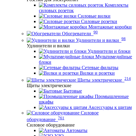
Комплекты
силовых розеток
Силовые вилки
Силовые розетки
Монтажные коробки
90
Обогреватели
98
Удлинители и вилки
Удлинители и вилки
Удлинители и блоки
Мультимедийные
блоки
Сетевые фильтры
Вилки и розетки
214
Щиты электрические
Щиты электрические
Бытовые
Промышленные
шкафы
Аксессуары к щитам
Силовое
761
оборудование
Силовое оборудование
Автоматы
УЗО