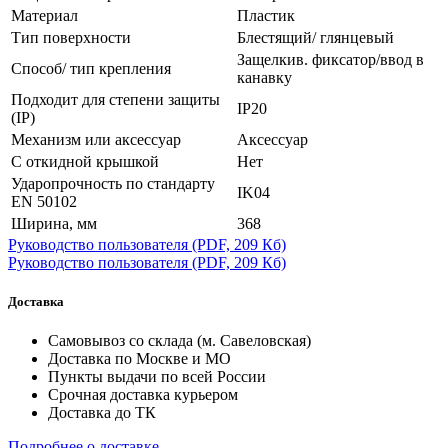
Материал
Пластик
Тип поверхности
Блестящий/ глянцевый
Защелкив. фиксатор/ввод в
Способ/ тип крепления
канавку
Подходит для степени защиты
IP20
(IP)
Механизм или аксессуар
Аксессуар
С откидной крышкой
Нет
Ударопрочность по стандарту
IK04
EN 50102
Ширина, мм
368
Руководство пользователя
(PDF, 209 Кб)
Руководство пользователя
(PDF, 209 Кб)
Доставка
Самовывоз со склада (м. Савеловская)
Доставка по Москве и МО
Пункты выдачи по всей России
Срочная доставка курьером
Доставка до ТК
Подробнее о доставке