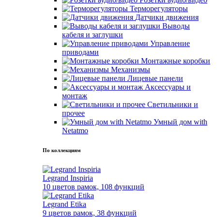
Терморегуляторы
Датчики движения
Выводы
кабеля и заглушки
Управление
приводами
Монтажные коробки
Механизмы
Лицевые панели
Аксессуары и
монтаж
Светильники и
прочее
Умный дом with
Netatmo
По коллекциям
Legrand Inspiria
10 цветов рамок, 108 функций
Legrand Etika
9 цветов рамок, 38 функций