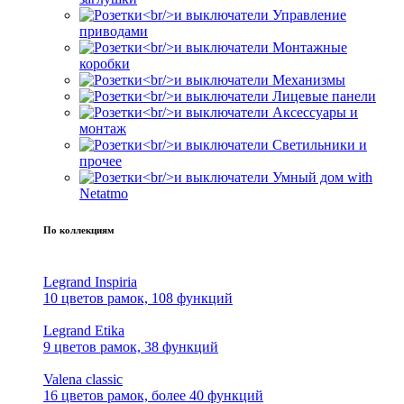
Управление
приводами
Монтажные
коробки
Механизмы
Лицевые панели
Аксессуары и
монтаж
Светильники и
прочее
Умный дом with
Netatmo
По коллекциям
Legrand Inspiria
10 цветов рамок, 108 функций
Legrand Etika
9 цветов рамок, 38 функций
Valena classic
16 цветов рамок, более 40 функций