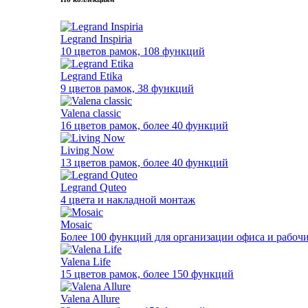
Legrand Inspiria
10 цветов рамок, 108 функций
Legrand Etika
9 цветов рамок, 38 функций
Valena classic
16 цветов рамок, более 40 функций
Living Now
13 цветов рамок, более 40 функций
Legrand Quteo
4 цвета и накладной монтаж
Mosaic
Более 100 функций для организации офиса и рабочи
Valena Life
15 цветов рамок, более 150 функций
Valena Allure