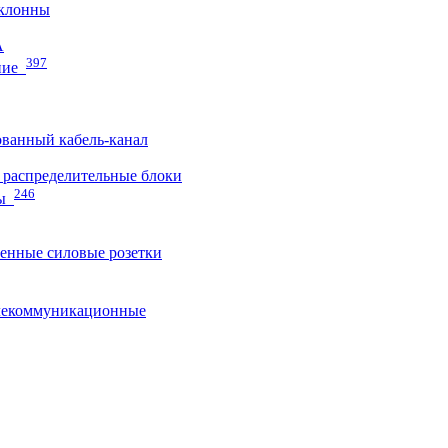
клонны
A
397
ние
ванный кабель-канал
распределительные блоки
246
ы
нные силовые розетки
лекоммуникационные