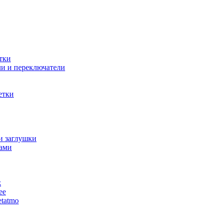
тки
и и переключатели
етки
и заглушки
ами
ж
ее
tatmo