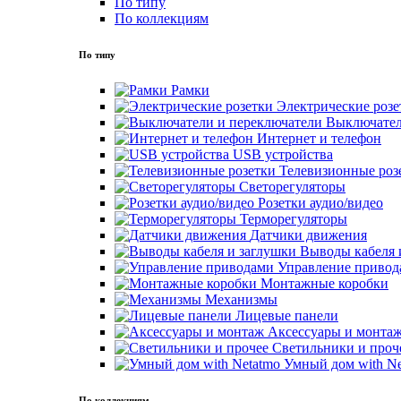
По типу
По коллекциям
По типу
Рамки
Электрические розе
Выключател
Интернет и телефон
USB устройства
Телевизионные роз
Светорегуляторы
Розетки аудио/видео
Терморегуляторы
Датчики движения
Выводы кабеля 
Управление привод
Монтажные коробки
Механизмы
Лицевые панели
Аксессуары и монта
Светильники и проч
Умный дом with Ne
По коллекциям