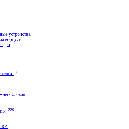
ные устройства
ом корпусе
гофра
36
 лючки
жных блоков
229
нны
ETRA