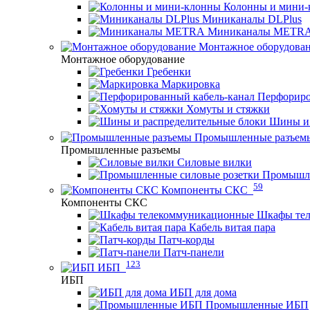
Колонны и мини-
Миниканалы DLPlus
Миниканалы METR
Монтажное оборудова
Монтажное оборудование
Гребенки
Маркировка
Перфориро
Хомуты и стяжки
Шины и 
Промышленные разъем
Промышленные разъемы
Силовые вилки
Промышле
59
Компоненты СКС
Компоненты СКС
Шкафы те
Кабель витая пара
Патч-корды
Патч-панели
123
ИБП
ИБП
ИБП для дома
Промышленные ИБП