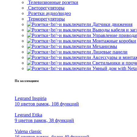
Телевизионные розетки
Светорегуляторы
Розетки аудио/видео
Терморегуляторы
Датчики движения
Выводы кабеля и за
Управление привода
Монтажные коробки
Механизмы
Лицевые панели
Аксессуары и монта
Светильники и проч
Умный дом with Neta
По коллекциям
Legrand Inspiria
10 цветов рамок, 108 функций
Legrand Etika
9 цветов рамок, 38 функций
Valena classic
16 цветов рамок, более 40 функций