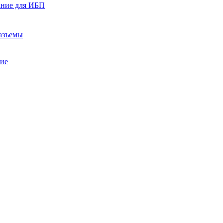
ание для ИБП
азъемы
ние