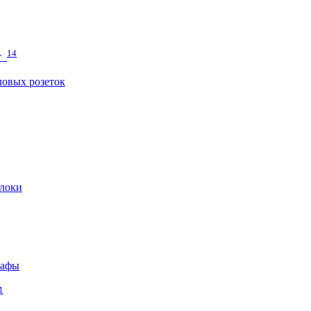
14
т
овых розеток
локи
кафы
1