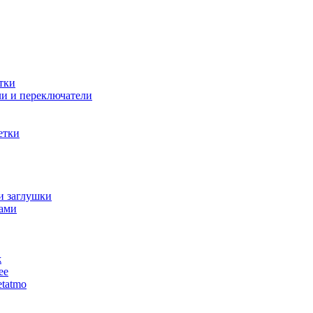
тки
и и переключатели
етки
и заглушки
ами
ж
ее
tatmo