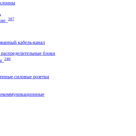
клонны
A
397
ние
ванный кабель-канал
распределительные блоки
246
ы
нные силовые розетки
лекоммуникационные