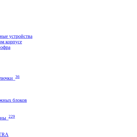
ные устройства
ом корпусе
гофра
36
 лючки
жных блоков
229
нны
ETRA