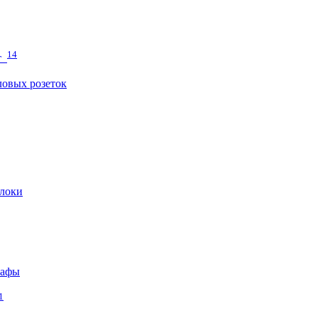
14
т
овых розеток
локи
кафы
1