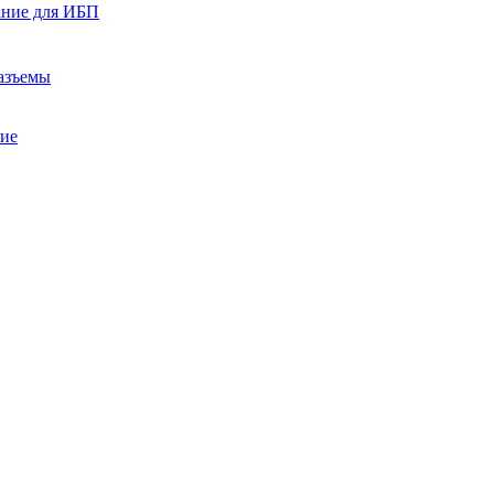
ание для ИБП
азъемы
ние