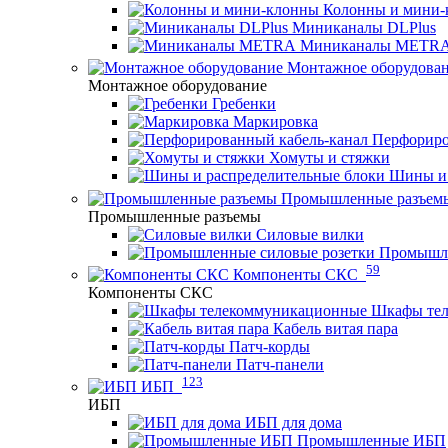
Колонны и мини-
Миниканалы DLPlus
Миниканалы METR
Монтажное оборудова
Монтажное оборудование
Гребенки
Маркировка
Перфориро
Хомуты и стяжки
Шины и 
Промышленные разъем
Промышленные разъемы
Силовые вилки
Промышле
59
Компоненты СКС
Компоненты СКС
Шкафы те
Кабель витая пара
Патч-корды
Патч-панели
123
ИБП
ИБП
ИБП для дома
Промышленные ИБП