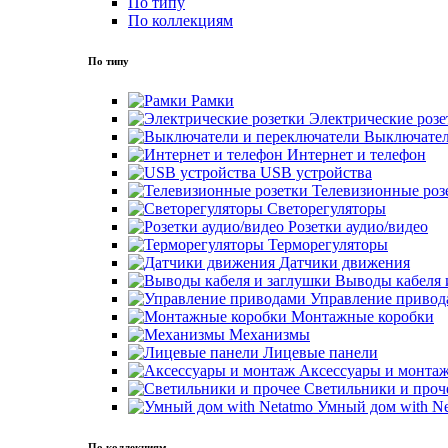
По типу
По коллекциям
По типу
Рамки
Электрические розе
Выключател
Интернет и телефон
USB устройства
Телевизионные роз
Светорегуляторы
Розетки аудио/видео
Терморегуляторы
Датчики движения
Выводы кабеля 
Управление привод
Монтажные коробки
Механизмы
Лицевые панели
Аксессуары и монта
Светильники и проч
Умный дом with Ne
По коллекциям