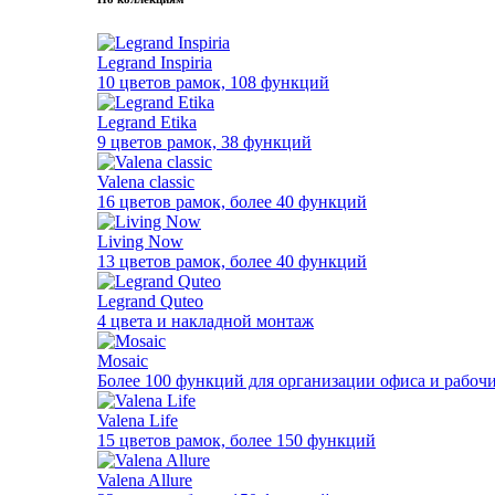
Legrand Inspiria
10 цветов рамок, 108 функций
Legrand Etika
9 цветов рамок, 38 функций
Valena classic
16 цветов рамок, более 40 функций
Living Now
13 цветов рамок, более 40 функций
Legrand Quteo
4 цвета и накладной монтаж
Mosaic
Более 100 функций для организации офиса и рабочи
Valena Life
15 цветов рамок, более 150 функций
Valena Allure