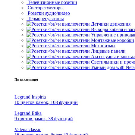
Телевизионные розетки
Светорегуляторы
Розетки аудио/видео
Терморегуляторы
Датчики движения
Выводы кабеля и за
Управление привода
Монтажные коробки
Механизмы
Лицевые панели
Аксессуары и монта
Светильники и проч
Умный дом with Neta
По коллекциям
Legrand Inspiria
10 цветов рамок, 108 функций
Legrand Etika
9 цветов рамок, 38 функций
Valena classic
16 цветов рамок, более 40 функций