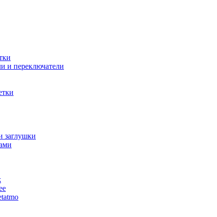
тки
и и переключатели
етки
и заглушки
ами
ж
ее
tatmo