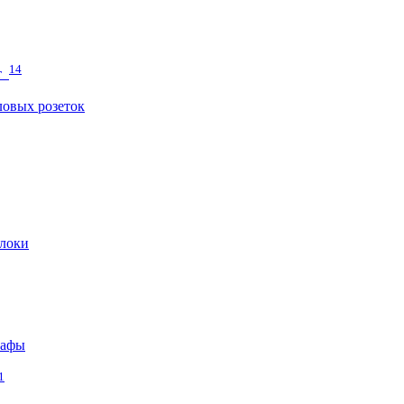
14
т
овых розеток
локи
кафы
1