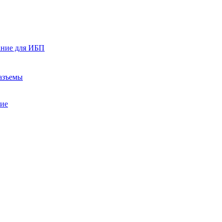
ание для ИБП
азъемы
ние