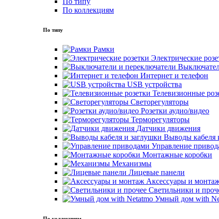
По типу
По коллекциям
По типу
Рамки
Электрические розе
Выключател
Интернет и телефон
USB устройства
Телевизионные роз
Светорегуляторы
Розетки аудио/видео
Терморегуляторы
Датчики движения
Выводы кабеля 
Управление привод
Монтажные коробки
Механизмы
Лицевые панели
Аксессуары и монта
Светильники и проч
Умный дом with Ne
По коллекциям