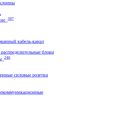
клонны
A
397
ние
ванный кабель-канал
распределительные блоки
246
ы
нные силовые розетки
лекоммуникационные