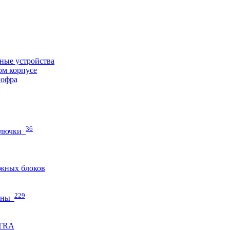
ные устройства
ом корпусе
гофра
36
 лючки
жных блоков
229
нны
ETRA