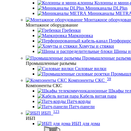
Колонны и мини-
Миниканалы DLPlus
Миниканалы METR
Монтажное оборудова
Монтажное оборудование
Гребенки
Маркировка
Перфориро
Хомуты и стяжки
Шины и 
Промышленные разъем
Промышленные разъемы
Силовые вилки
Промышле
59
Компоненты СКС
Компоненты СКС
Шкафы те
Кабель витая пара
Патч-корды
Патч-панели
123
ИБП
ИБП
ИБП для дома