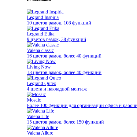
Legrand Inspiria
10 цветов рамок, 108 функций
Legrand Etika
9 цветов рамок, 38 функций
Valena classic
16 цветов рамок, более 40 функций
Living Now
13 цветов рамок, более 40 функций
Legrand Quteo
4 цвета и накладной монтаж
Mosaic
Более 100 функций для организации офиса и рабочи
Valena Life
15 цветов рамок, более 150 функций
Valena Allure