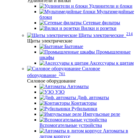
Удлинители и вилки
Удлинители и блоки
Мультимедийные
блоки
Сетевые фильтры
Вилки и розетки
214
Щиты электрические
Щиты электрические
Бытовые
Промышленные
шкафы
Аксессуары к щитам
Силовое
761
оборудование
Силовое оборудование
Автоматы
УЗО
Диф. автоматы
Контакторы
Рубильники
Импульсные реле
Вспомогательные устройства
Автоматы в
литом корпусе