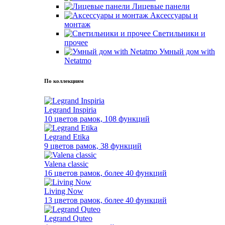
Лицевые панели
Аксессуары и
монтаж
Светильники и
прочее
Умный дом with
Netatmo
По коллекциям
Legrand Inspiria
10 цветов рамок, 108 функций
Legrand Etika
9 цветов рамок, 38 функций
Valena classic
16 цветов рамок, более 40 функций
Living Now
13 цветов рамок, более 40 функций
Legrand Quteo