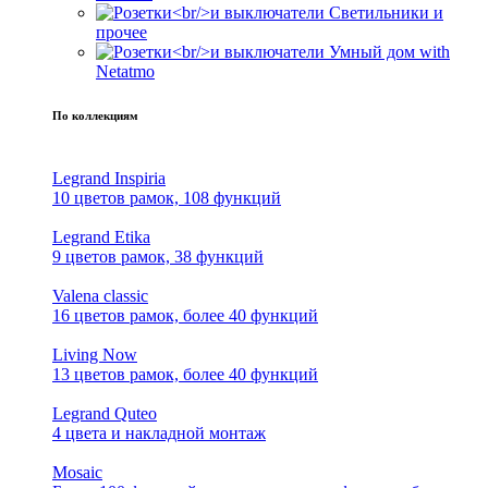
Светильники и
прочее
Умный дом with
Netatmo
По коллекциям
Legrand Inspiria
10 цветов рамок, 108 функций
Legrand Etika
9 цветов рамок, 38 функций
Valena classic
16 цветов рамок, более 40 функций
Living Now
13 цветов рамок, более 40 функций
Legrand Quteo
4 цвета и накладной монтаж
Mosaic