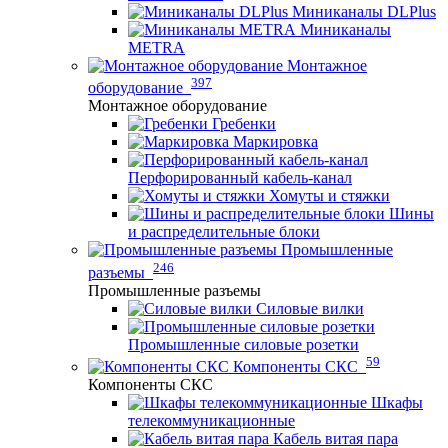
Миниканалы DLPlus
Миниканалы
METRA
Монтажное
397
оборудование
Монтажное оборудование
Гребенки
Маркировка
Перфорированный кабель-канал
Хомуты и стяжки
Шины
и распределительные блоки
Промышленные
246
разъемы
Промышленные разъемы
Силовые вилки
Промышленные силовые розетки
59
Компоненты СКС
Компоненты СКС
Шкафы
телекоммуникационные
Кабель витая пара