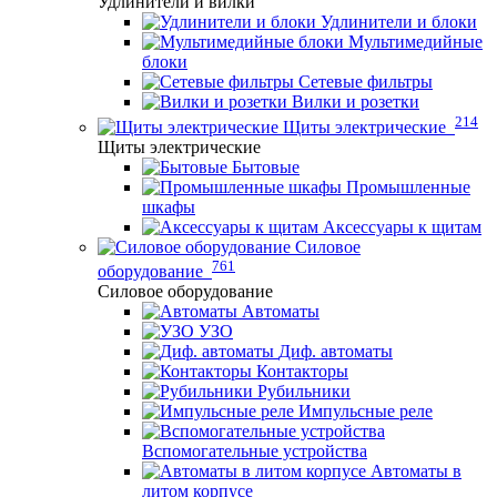
Удлинители и вилки
Удлинители и блоки
Мультимедийные
блоки
Сетевые фильтры
Вилки и розетки
214
Щиты электрические
Щиты электрические
Бытовые
Промышленные
шкафы
Аксессуары к щитам
Силовое
761
оборудование
Силовое оборудование
Автоматы
УЗО
Диф. автоматы
Контакторы
Рубильники
Импульсные реле
Вспомогательные устройства
Автоматы в
литом корпусе