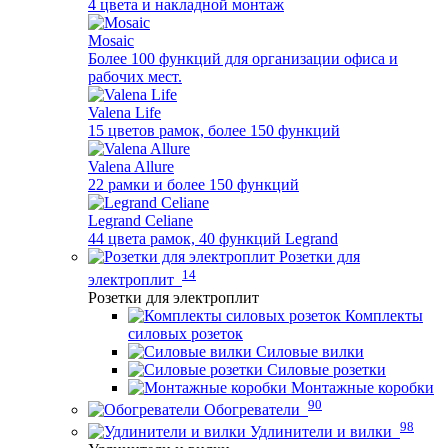
4 цвета и накладной монтаж
Mosaic
Более 100 функций для организации офиса и
рабочих мест.
Valena Life
15 цветов рамок, более 150 функций
Valena Allure
22 рамки и более 150 функций
Legrand Celiane
44 цвета рамок, 40 функций Legrand
Розетки для
14
электроплит
Розетки для электроплит
Комплекты
силовых розеток
Силовые вилки
Силовые розетки
Монтажные коробки
90
Обогреватели
98
Удлинители и вилки