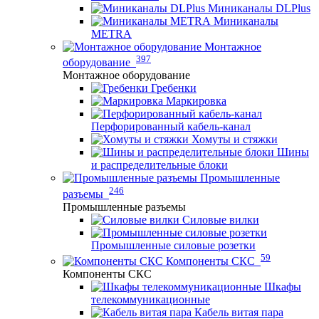
Миниканалы DLPlus
Миниканалы
METRA
Монтажное
397
оборудование
Монтажное оборудование
Гребенки
Маркировка
Перфорированный кабель-канал
Хомуты и стяжки
Шины
и распределительные блоки
Промышленные
246
разъемы
Промышленные разъемы
Силовые вилки
Промышленные силовые розетки
59
Компоненты СКС
Компоненты СКС
Шкафы
телекоммуникационные
Кабель витая пара