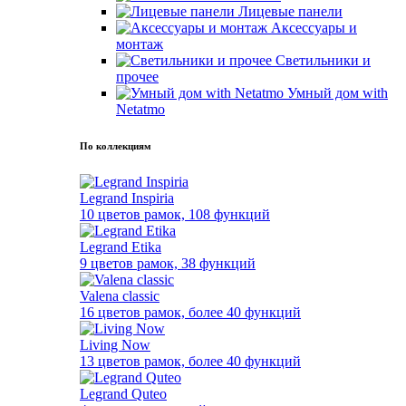
Лицевые панели
Аксессуары и
монтаж
Светильники и
прочее
Умный дом with
Netatmo
По коллекциям
Legrand Inspiria
10 цветов рамок, 108 функций
Legrand Etika
9 цветов рамок, 38 функций
Valena classic
16 цветов рамок, более 40 функций
Living Now
13 цветов рамок, более 40 функций
Legrand Quteo