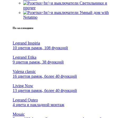
Светильники и
прочее
Умный дом with
Netatmo
По коллекциям
Legrand Inspiria
10 цветов рамок, 108 функций
Legrand Etika
9 цветов рамок, 38 функций
Valena classic
16 цветов рамок, более 40 функций
Living Now
13 цветов рамок, более 40 функций
Legrand Quteo
4 цвета и накладной монтаж
Mosaic