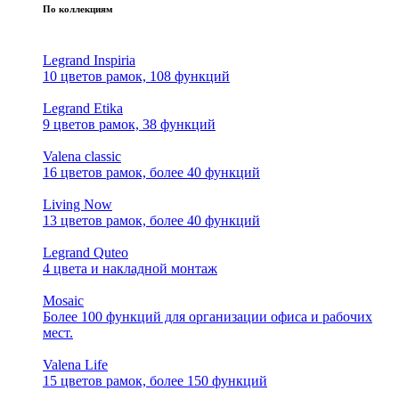
По коллекциям
Legrand Inspiria
10 цветов рамок, 108 функций
Legrand Etika
9 цветов рамок, 38 функций
Valena classic
16 цветов рамок, более 40 функций
Living Now
13 цветов рамок, более 40 функций
Legrand Quteo
4 цвета и накладной монтаж
Mosaic
Более 100 функций для организации офиса и рабочих
мест.
Valena Life
15 цветов рамок, более 150 функций