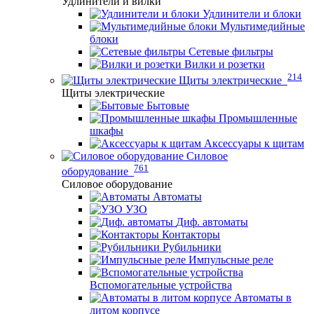
Удлинители и вилки
Удлинители и блоки
Мультимедийные
блоки
Сетевые фильтры
Вилки и розетки
214
Щиты электрические
Щиты электрические
Бытовые
Промышленные
шкафы
Аксессуары к щитам
Силовое
761
оборудование
Силовое оборудование
Автоматы
УЗО
Диф. автоматы
Контакторы
Рубильники
Импульсные реле
Вспомогательные устройства
Автоматы в
литом корпусе