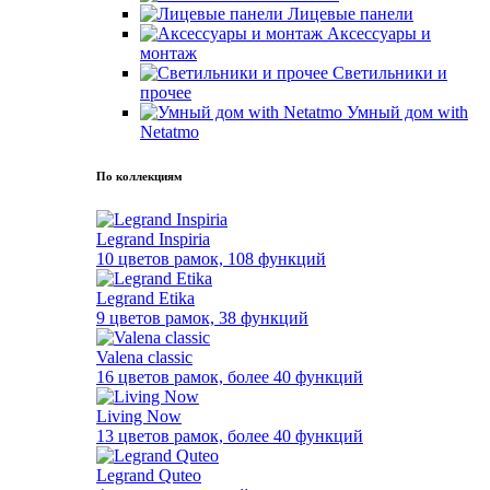
Лицевые панели
Аксессуары и
монтаж
Светильники и
прочее
Умный дом with
Netatmo
По коллекциям
Legrand Inspiria
10 цветов рамок, 108 функций
Legrand Etika
9 цветов рамок, 38 функций
Valena classic
16 цветов рамок, более 40 функций
Living Now
13 цветов рамок, более 40 функций
Legrand Quteo