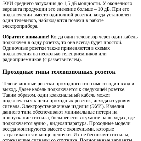
ЭУИ среднего затухания до 1,5 дБ мощности. У оконечного
варианта продукции это значение больше – 10 дБ. При его
подключении вместо одиночной розетки, когда установлен
один телевизор, наблюдаются помехи в работе
электроприбора.
Обратите внимание!
Когда один телевизор через один кабель
подключен в одну розетку, то она всегда будет простой.
Одиночные розетки также применяются в схемах
подключения на несколько телеприемников или
радиоприемников (с разветвителем).
Проходные типы телевизионных розеток
Телевизионные розетки проходного типа имеют один вход и
выход. Далее кабель подключается к следующей розетке.
Таким образом, один коаксиальный кабель может
подключаться к цепи проходных розеток, исходя из уровня
сигнала. Электроустановочные изделия (ЭУИ). Изделия
данного типа обеспечивают минимальные потери на
пропускание сигнала, большее его затухание на выходах, где
подключается аудио-, видеоаппаратура. Проходные модели
всегда монтируются вместе с оконечными, которые
затрагиваются в конце цепочки. Их не беспокоят сигналы,
отражающие сигналы со спутника. Полноценные варианты