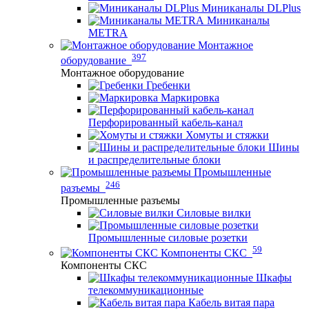
Миниканалы DLPlus
Миниканалы
METRA
Монтажное
397
оборудование
Монтажное оборудование
Гребенки
Маркировка
Перфорированный кабель-канал
Хомуты и стяжки
Шины
и распределительные блоки
Промышленные
246
разъемы
Промышленные разъемы
Силовые вилки
Промышленные силовые розетки
59
Компоненты СКС
Компоненты СКС
Шкафы
телекоммуникационные
Кабель витая пара