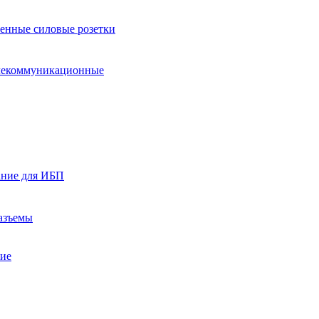
нные силовые розетки
лекоммуникационные
ание для ИБП
азъемы
ние