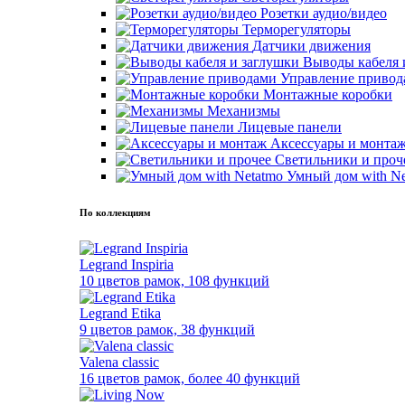
Розетки аудио/видео
Терморегуляторы
Датчики движения
Выводы кабеля 
Управление привод
Монтажные коробки
Механизмы
Лицевые панели
Аксессуары и монта
Светильники и проч
Умный дом with Ne
По коллекциям
Legrand Inspiria
10 цветов рамок, 108 функций
Legrand Etika
9 цветов рамок, 38 функций
Valena classic
16 цветов рамок, более 40 функций