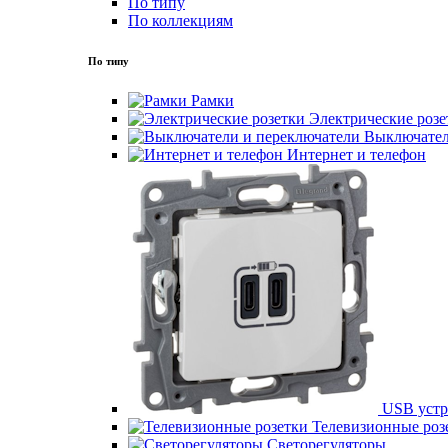
По типу
По коллекциям
По типу
Рамки
Электрические розе
Выключател
Интернет и телефон
USB устр
Телевизионные роз
Светорегуляторы