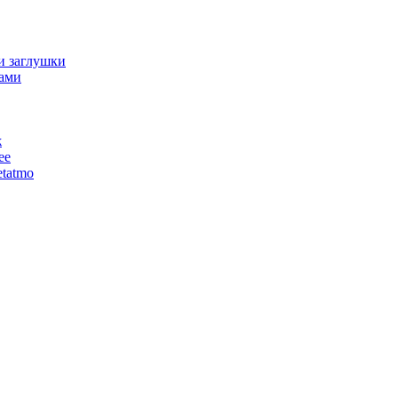
и заглушки
ами
ж
ее
tatmo