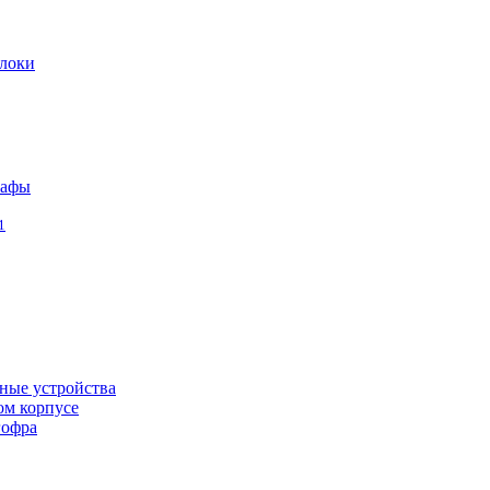
локи
кафы
1
ные устройства
ом корпусе
гофра