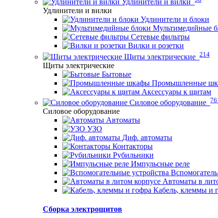
Удлинители и вилки
Удлинители и вилки
Удлинители и блоки
Мультимедийные б
Сетевые фильтры
Вилки и розетки
214
Щиты электрические
Щиты электрические
Бытовые
Промышленные ш
Аксессуары к щитам
76
Силовое оборудование
Силовое оборудование
Автоматы
УЗО
Диф. автоматы
Контакторы
Рубильники
Импульсные реле
Вспомогатель
Автоматы в лит
Кабель, клеммы и 
Сборка электрощитов