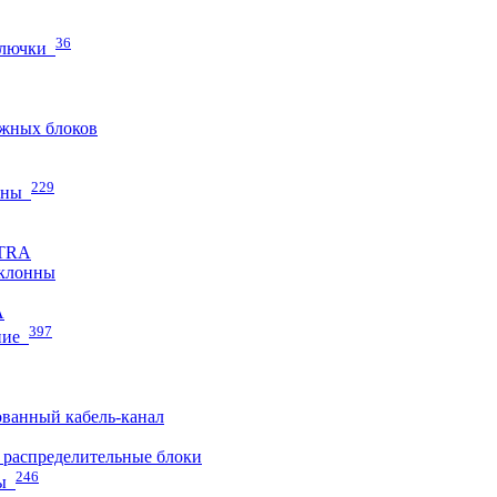
36
 лючки
жных блоков
229
нны
ETRA
клонны
A
397
ние
ванный кабель-канал
распределительные блоки
246
ы