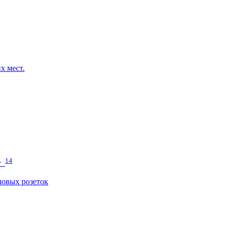
х мест.
14
т
овых розеток