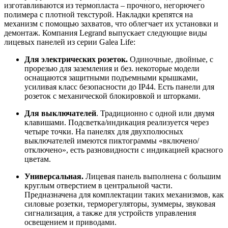
изготавливаются из термопласта – прочного, негорючего
полимера с плотной текстурой. Накладки крепятся на
механизм с помощью захватов, что облегчает их установки и
демонтаж. Компания Legrand выпускает следующие виды
лицевых панелей из серии Galea Life:
Для электрических розеток.
Одиночные, двойные, с
прорезью для заземления и без. некоторые модели
оснащаются защитными подъемными крышками,
усиливая класс безопасности до IP44. Есть панели для
розеток с механической блокировкой и шторками.
Для выключателей
. Традиционно с одной или двумя
клавишами. Подсветка/индикация реализуется через
четыре точки. На панелях для двухполюсных
выключателей имеются пиктограммы «включено/
отключено», есть разновидности с индикацией красного
цветам.
Универсальная.
Лицевая панель выполнена с большим
круглым отверстием в центральной части.
Предназначена для комплектации таких механизмов, как
силовые розетки, терморегуляторы, зуммеры, звуковая
сигнализация, а также для устройств управления
освещением и приводами.