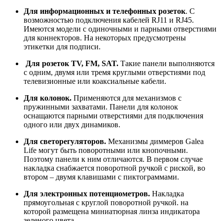
Для информационных и телефонных розеток
. С
возможностью подключения кабелей RJ11 и RJ45.
Имеются модели с одиночными и парными отверстиями
для коннекторов. На некоторых предусмотрены
этикетки для подписи.
Для розеток TV, FM, SAT.
Такие панели выполняются
с одним, двумя или тремя круглыми отверстиями под
телевизионные или коаксиальные кабели.
Для колонок.
Применяются для механизмов с
пружинными захватами. Панели для колонок
оснащаются парными отверстиями для подключения
одного или двух динамиков.
Для светорегуляторов.
Механизмы диммеров Galea
Life могут быть поворотными или кнопочными.
Поэтому панели к ним отличаются. В первом случае
накладка снабжается поворотной ручкой с риской, во
втором – двумя клавишами с пиктограммами.
Для электронных потенциометров.
Накладка
прямоугольная с круглой поворотной ручкой. на
которой размещена миниатюрная линза индикатора
зеленого цвета.