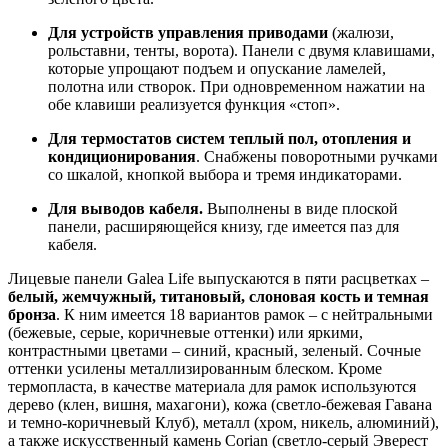
Для устройств управления приводами
(жалюзи,
рольставни, тенты, ворота). Панели с двумя клавишами,
которые упрощают подъем и опускание ламелей,
полотна или створок. При одновременном нажатии на
обе клавиши реализуется функция «стоп».
Для термостатов систем теплый пол, отопления и
кондиционирования
. Снабжены поворотными ручками
со шкалой, кнопкой выбора и тремя индикаторами.
Для выводов кабеля.
Выполнены в виде плоской
панели, расширяющейся книзу, где имеется паз для
кабеля.
Лицевые панели Galea Life выпускаются в пяти расцветках –
б
елый, жемчужный, титановый, слоновая кость и темная
бронза
. К ним имеется 18 вариантов рамок – с нейтральными
(бежевые, серые, коричневые оттенки) или яркими,
контрастными цветами – синий, красный, зеленый. Сочные
оттенки усилены металлизированным блеском. Кроме
термопласта, в качестве материала для рамок используются
дерево (клен, вишня, махагони), кожа (светло-бежевая Гавана
и темно-коричневый Клуб), металл (хром, никель, алюминий),
а также искусственный камень Corian (светло-серый Эверест