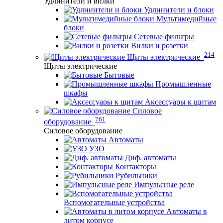
Удлинители и вилки
Удлинители и блоки
Мультимедийные
блоки
Сетевые фильтры
Вилки и розетки
214
Щиты электрические
Щиты электрические
Бытовые
Промышленные
шкафы
Аксессуары к щитам
Силовое
761
оборудование
Силовое оборудование
Автоматы
УЗО
Диф. автоматы
Контакторы
Рубильники
Импульсные реле
Вспомогательные устройства
Автоматы в
литом корпусе