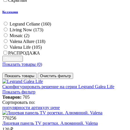
Скрытый
Коллекция
Legrand Celiane (
160
)
Living Now (
173
)
Mosaic (
2
)
Valena Allure (
118
)
Valena Life (
105
)
РАСПРОДАЖА
Показать товары (
0
)
Показать товары
Очистить фильтр
Сконфигурировать решение
на серии Legrand Galea Life
Показать фильтр
Товаров:
705
Сортировать по:
популярности
артикулу
цене
770256
Лицевая панель TV розетки. Алюминий. Valena
120 ₽