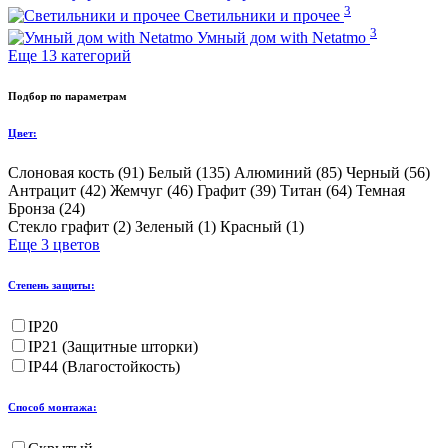
3
Светильники и прочее
3
Умный дом with Netatmo
Еще 13 категорий
Подбор по параметрам
Цвет:
Слоновая кость (
91
)
Белый (
135
)
Алюминий (
85
)
Черный (
56
)
Антрацит (
42
)
Жемчуг (
46
)
Графит (
39
)
Титан (
64
)
Темная
Бронза (
24
)
Стекло графит (
2
)
Зеленый (
1
)
Красный (
1
)
Еще 3 цветов
Степень защиты:
IP20
IP21 (Защитные шторки)
IP44 (Влагостойкость)
Способ монтажа: