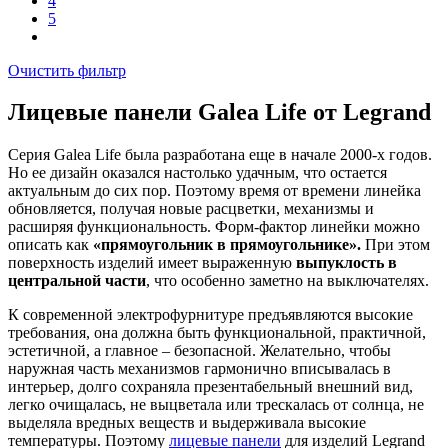
4
5
Очистить фильтр
Лицевые панели Galea Life от Legrand
Серия Galea Life была разработана еще в начале 2000-х годов.
Но ее дизайн оказался настолько удачным, что остается
актуальным до сих пор. Поэтому время от времени линейка
обновляется, получая новые расцветки, механизмы и
расширяя функциональность. Форм-фактор линейки можно
описать как
«прямоугольник в прямоугольнике».
При этом
поверхность изделий имеет выраженную
выпуклость в
центральной части
, что особенно заметно на выключателях.
К современной электрофурнитуре предъявляются высокие
требования, она должна быть функциональной, практичной,
эстетичной, а главное – безопасной. Желательно, чтобы
наружная часть механизмов гармонично вписывалась в
интерьер, долго сохраняла презентабельный внешний вид,
легко очищалась, не выцветала или трескалась от солнца, не
выделяла вредных веществ и выдерживала высокие
температуры. Поэтому
лицевые панели
для изделий Legrand