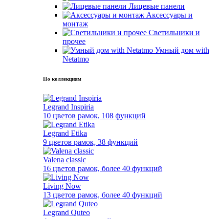
Лицевые панели
Аксессуары и
монтаж
Светильники и
прочее
Умный дом with
Netatmo
По коллекциям
Legrand Inspiria
10 цветов рамок, 108 функций
Legrand Etika
9 цветов рамок, 38 функций
Valena classic
16 цветов рамок, более 40 функций
Living Now
13 цветов рамок, более 40 функций
Legrand Quteo