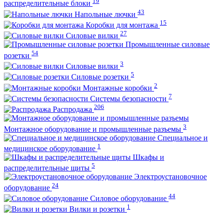
19
распределительные блоки
43
Напольные лючки
15
Коробки для монтажа
27
Силовые вилки
Промышленные силовые
54
розетки
3
Силовые вилки
5
Силовые розетки
2
Монтажные коробки
7
Системы безопасности
206
Распродажа
3
Монтажное оборудование и промышленные разъемы
Специальное и
1
медицинское оборудование
Шкафы и
5
распределительные щиты
Электроустановочное
24
оборудование
44
Силовое оборудование
1
Вилки и розетки