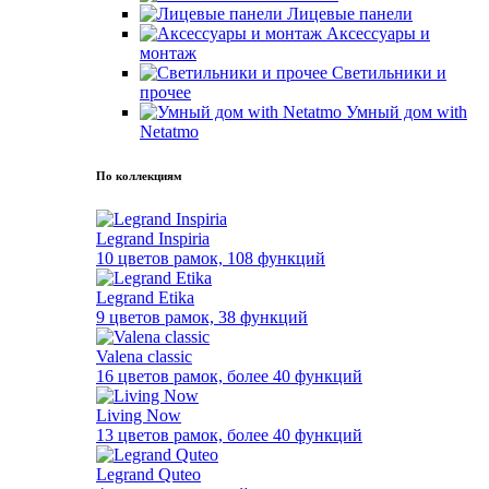
Лицевые панели
Аксессуары и
монтаж
Светильники и
прочее
Умный дом with
Netatmo
По коллекциям
Legrand Inspiria
10 цветов рамок, 108 функций
Legrand Etika
9 цветов рамок, 38 функций
Valena classic
16 цветов рамок, более 40 функций
Living Now
13 цветов рамок, более 40 функций
Legrand Quteo