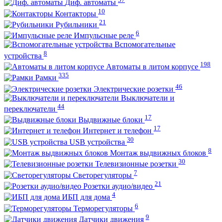
Диф. автоматы
10
Контакторы
21
Рубильники
6
Импульсные реле
Вспомогательные
8
устройства
198
Автоматы в литом корпусе
335
Рамки
46
Электрические розетки
Выключатели и
44
переключатели
17
Выдвижные блоки
17
Интернет и телефон
30
USB устройства
8
Монтаж выдвижных блоков
30
Телевизионные розетки
7
Светорегуляторы
21
Розетки аудио/видео
4
ИБП для дома
6
Терморегуляторы
9
Датчики движения