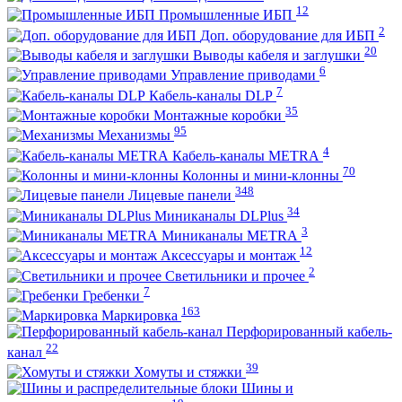
12
Промышленные ИБП
2
Доп. оборудование для ИБП
20
Выводы кабеля и заглушки
6
Управление приводами
7
Кабель-каналы DLP
35
Монтажные коробки
95
Механизмы
4
Кабель-каналы METRA
70
Колонны и мини-клонны
348
Лицевые панели
34
Миниканалы DLPlus
3
Миниканалы METRA
12
Аксессуары и монтаж
2
Светильники и прочее
7
Гребенки
163
Маркировка
Перфорированный кабель-
22
канал
39
Хомуты и стяжки
Шины и