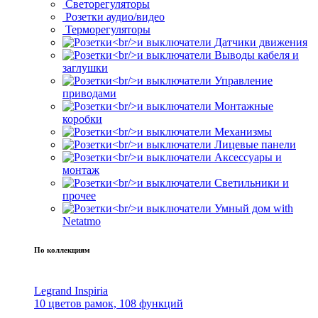
Светорегуляторы
Розетки аудио/видео
Терморегуляторы
Датчики движения
Выводы кабеля и
заглушки
Управление
приводами
Монтажные
коробки
Механизмы
Лицевые панели
Аксессуары и
монтаж
Светильники и
прочее
Умный дом with
Netatmo
По коллекциям
Legrand Inspiria
10 цветов рамок, 108 функций