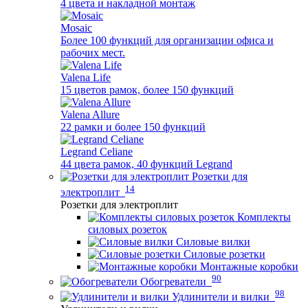
4 цвета и накладной монтаж
Mosaic
Более 100 функций для организации офиса и
рабочих мест.
Valena Life
15 цветов рамок, более 150 функций
Valena Allure
22 рамки и более 150 функций
Legrand Celiane
44 цвета рамок, 40 функций Legrand
Розетки для
14
электроплит
Розетки для электроплит
Комплекты
силовых розеток
Силовые вилки
Силовые розетки
Монтажные коробки
90
Обогреватели
98
Удлинители и вилки