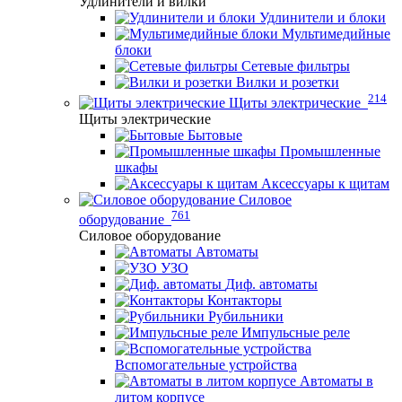
Удлинители и вилки
Удлинители и блоки
Мультимедийные
блоки
Сетевые фильтры
Вилки и розетки
214
Щиты электрические
Щиты электрические
Бытовые
Промышленные
шкафы
Аксессуары к щитам
Силовое
761
оборудование
Силовое оборудование
Автоматы
УЗО
Диф. автоматы
Контакторы
Рубильники
Импульсные реле
Вспомогательные устройства
Автоматы в
литом корпусе