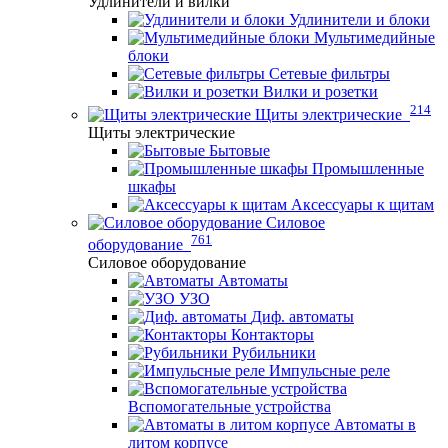
Удлинители и вилки
Удлинители и блоки
Мультимедийные
блоки
Сетевые фильтры
Вилки и розетки
214
Щиты электрические
Щиты электрические
Бытовые
Промышленные
шкафы
Аксессуары к щитам
Силовое
761
оборудование
Силовое оборудование
Автоматы
УЗО
Диф. автоматы
Контакторы
Рубильники
Импульсные реле
Вспомогательные устройства
Автоматы в
литом корпусе