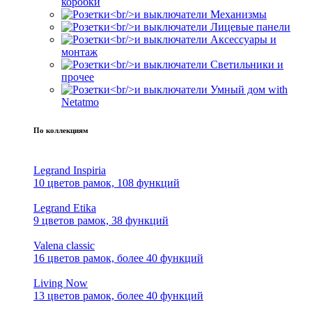
коробки
Механизмы
Лицевые панели
Аксессуары и
монтаж
Светильники и
прочее
Умный дом with
Netatmo
По коллекциям
Legrand Inspiria
10 цветов рамок, 108 функций
Legrand Etika
9 цветов рамок, 38 функций
Valena classic
16 цветов рамок, более 40 функций
Living Now
13 цветов рамок, более 40 функций