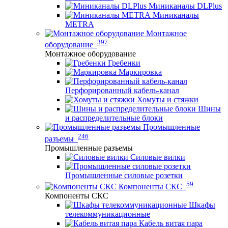
Миниканалы DLPlus
Миниканалы
METRA
Монтажное
397
оборудование
Монтажное оборудование
Гребенки
Маркировка
Перфорированный кабель-канал
Хомуты и стяжки
Шины
и распределительные блоки
Промышленные
246
разъемы
Промышленные разъемы
Силовые вилки
Промышленные силовые розетки
59
Компоненты СКС
Компоненты СКС
Шкафы
телекоммуникационные
Кабель витая пара