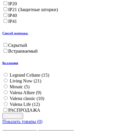
IP20
IP21 (Защитные шторки)
IP40
IP41
Способ монтажа:
Скрытый
Встраиваемый
Коллекция
Legrand Celiane (
15
)
Living Now (
21
)
Mosaic (
5
)
Valena Allure (
9
)
Valena classic (
10
)
Valena Life (
12
)
РАСПРОДАЖА
Показать товары (
0
)