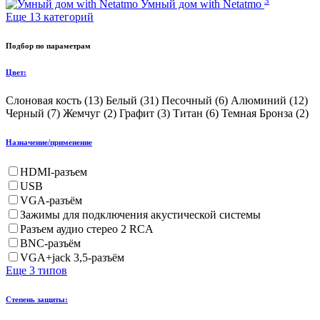
3
Умный дом with Netatmo
Еще 13 категорий
Подбор по параметрам
Цвет:
Слоновая кость (
13
)
Белый (
31
)
Песочный (
6
)
Алюминий (
12
)
Черный (
7
)
Жемчуг (
2
)
Графит (
3
)
Титан (
6
)
Темная Бронза (
2
)
Назначение/применение
HDMI-разъем
USB
VGA-разъём
Зажимы для подключения акустической системы
Разъем аудио стерео 2 RCA
BNC-разъём
VGA+jack 3,5-разъём
Еще 3 типов
Степень защиты: