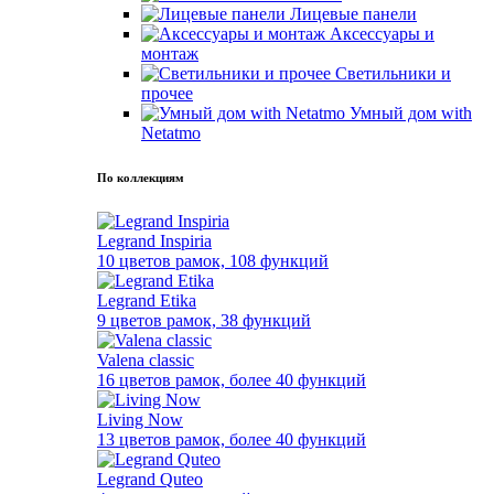
Лицевые панели
Аксессуары и
монтаж
Светильники и
прочее
Умный дом with
Netatmo
По коллекциям
Legrand Inspiria
10 цветов рамок, 108 функций
Legrand Etika
9 цветов рамок, 38 функций
Valena classic
16 цветов рамок, более 40 функций
Living Now
13 цветов рамок, более 40 функций
Legrand Quteo