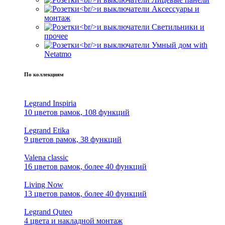
Аксессуары и
монтаж
Светильники и
прочее
Умный дом with
Netatmo
По коллекциям
Legrand Inspiria
10 цветов рамок, 108 функций
Legrand Etika
9 цветов рамок, 38 функций
Valena classic
16 цветов рамок, более 40 функций
Living Now
13 цветов рамок, более 40 функций
Legrand Quteo
4 цвета и накладной монтаж