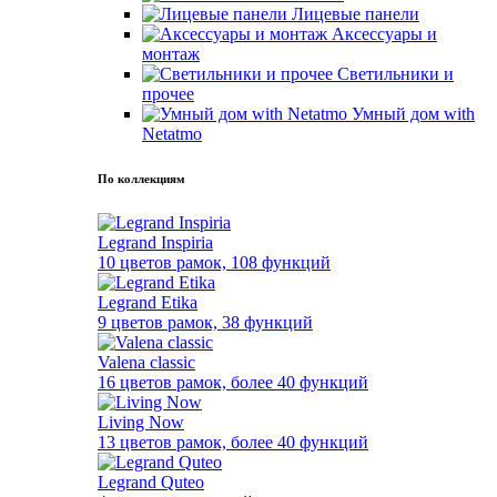
Лицевые панели
Аксессуары и
монтаж
Светильники и
прочее
Умный дом with
Netatmo
По коллекциям
Legrand Inspiria
10 цветов рамок, 108 функций
Legrand Etika
9 цветов рамок, 38 функций
Valena classic
16 цветов рамок, более 40 функций
Living Now
13 цветов рамок, более 40 функций
Legrand Quteo