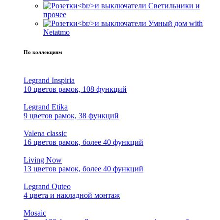
Светильники и
прочее
Умный дом with
Netatmo
По коллекциям
Legrand Inspiria
10 цветов рамок, 108 функций
Legrand Etika
9 цветов рамок, 38 функций
Valena classic
16 цветов рамок, более 40 функций
Living Now
13 цветов рамок, более 40 функций
Legrand Quteo
4 цвета и накладной монтаж
Mosaic