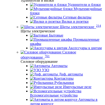
Удлинители и вилки
Удлинители и блоки
Мультимедийные
блоки
Сетевые фильтры
Вилки и розетки
214
Щиты электрические
Щиты электрические
Бытовые
Промышленные
шкафы
Аксессуары к щитам
Силовое
761
оборудование
Силовое оборудование
Автоматы
УЗО
Диф. автоматы
Контакторы
Рубильники
Импульсные реле
Вспомогательные устройства
Автоматы в
литом корпусе