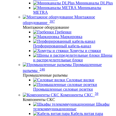
Миниканалы DLPlus
Миниканалы
METRA
Монтажное
397
оборудование
Монтажное оборудование
Гребенки
Маркировка
Перфорированный кабель-канал
Хомуты и стяжки
Шины
и распределительные блоки
Промышленные
246
разъемы
Промышленные разъемы
Силовые вилки
Промышленные силовые розетки
59
Компоненты СКС
Компоненты СКС
Шкафы
телекоммуникационные
Кабель витая пара