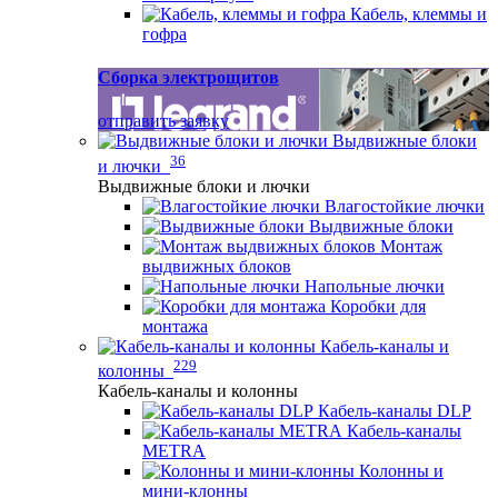
Кабель, клеммы и
гофра
Сборка электрощитов
отправить заявку
Выдвижные блоки
36
и лючки
Выдвижные блоки и лючки
Влагостойкие лючки
Выдвижные блоки
Монтаж
выдвижных блоков
Напольные лючки
Коробки для
монтажа
Кабель-каналы и
229
колонны
Кабель-каналы и колонны
Кабель-каналы DLP
Кабель-каналы
METRA
Колонны и
мини-клонны