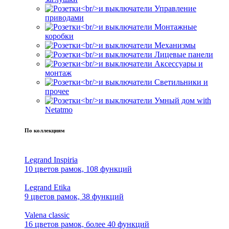
Управление
приводами
Монтажные
коробки
Механизмы
Лицевые панели
Аксессуары и
монтаж
Светильники и
прочее
Умный дом with
Netatmo
По коллекциям
Legrand Inspiria
10 цветов рамок, 108 функций
Legrand Etika
9 цветов рамок, 38 функций
Valena classic
16 цветов рамок, более 40 функций