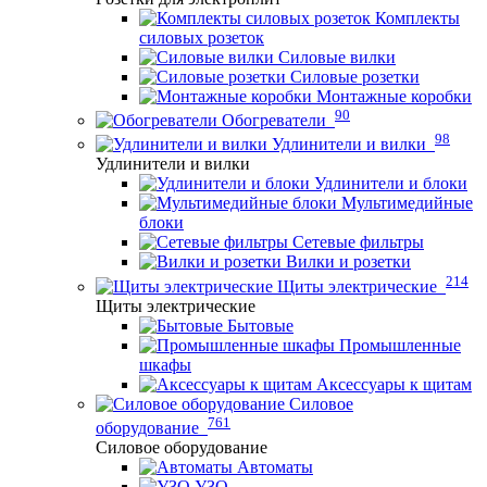
Комплекты
силовых розеток
Силовые вилки
Силовые розетки
Монтажные коробки
90
Обогреватели
98
Удлинители и вилки
Удлинители и вилки
Удлинители и блоки
Мультимедийные
блоки
Сетевые фильтры
Вилки и розетки
214
Щиты электрические
Щиты электрические
Бытовые
Промышленные
шкафы
Аксессуары к щитам
Силовое
761
оборудование
Силовое оборудование
Автоматы
УЗО