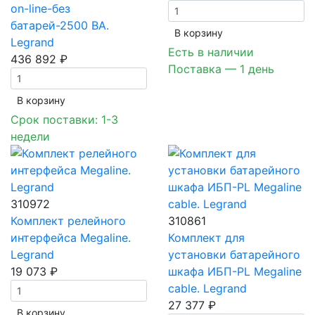
on-line-без
батарей-2500 ВА.
В корзинy
Legrand
Есть в наличии
436 892 ₽
Поставка — 1 день
В корзинy
Срок поставки: 1-3
недели
310972
Комплект релейного
310861
интерфейса Megaline.
Комплект для
Legrand
установки батарейного
19 073 ₽
шкафа ИБП-PL Megaline
cable. Legrand
27 377 ₽
В корзинy