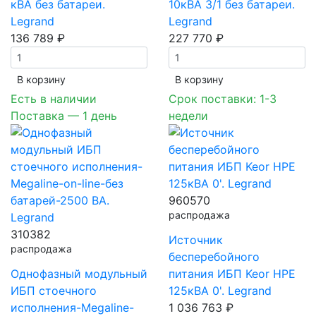
кВА без батареи.
10кВА 3/1 без батареи.
Legrand
Legrand
136 789 ₽
227 770 ₽
В корзинy
В корзинy
Есть в наличии
Срок поставки: 1-3
Поставка — 1 день
недели
960570
распродажа
310382
Источник
распродажа
бесперебойного
Однофазный модульный
питания ИБП Keor HPE
ИБП стоечного
125кВА 0'. Legrand
исполнения-Megaline-
1 036 763 ₽