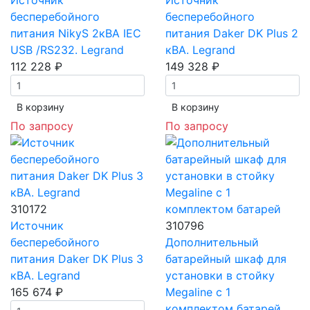
Источник
Источник
бесперебойного
бесперебойного
питания NikyS 2кBA IEC
питания Daker DK Plus 2
USB /RS232. Legrand
кВА. Legrand
112 228 ₽
149 328 ₽
В корзинy
В корзинy
По запросу
По запросу
310172
Источник
310796
бесперебойного
Дополнительный
питания Daker DK Plus 3
батарейный шкаф для
кВА. Legrand
установки в стойку
165 674 ₽
Megaline с 1
комплектом батарей