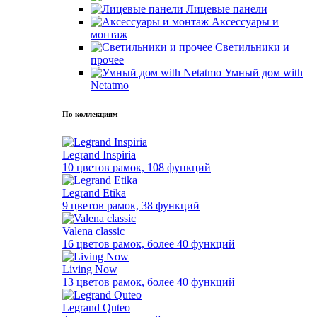
Лицевые панели
Аксессуары и
монтаж
Светильники и
прочее
Умный дом with
Netatmo
По коллекциям
Legrand Inspiria
10 цветов рамок, 108 функций
Legrand Etika
9 цветов рамок, 38 функций
Valena classic
16 цветов рамок, более 40 функций
Living Now
13 цветов рамок, более 40 функций
Legrand Quteo