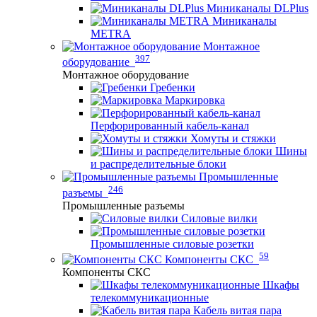
Миниканалы DLPlus
Миниканалы
METRA
Монтажное
397
оборудование
Монтажное оборудование
Гребенки
Маркировка
Перфорированный кабель-канал
Хомуты и стяжки
Шины
и распределительные блоки
Промышленные
246
разъемы
Промышленные разъемы
Силовые вилки
Промышленные силовые розетки
59
Компоненты СКС
Компоненты СКС
Шкафы
телекоммуникационные
Кабель витая пара