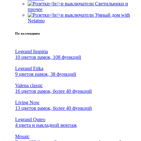
Светильники и
прочее
Умный дом with
Netatmo
По коллекциям
Legrand Inspiria
10 цветов рамок, 108 функций
Legrand Etika
9 цветов рамок, 38 функций
Valena classic
16 цветов рамок, более 40 функций
Living Now
13 цветов рамок, более 40 функций
Legrand Quteo
4 цвета и накладной монтаж
Mosaic