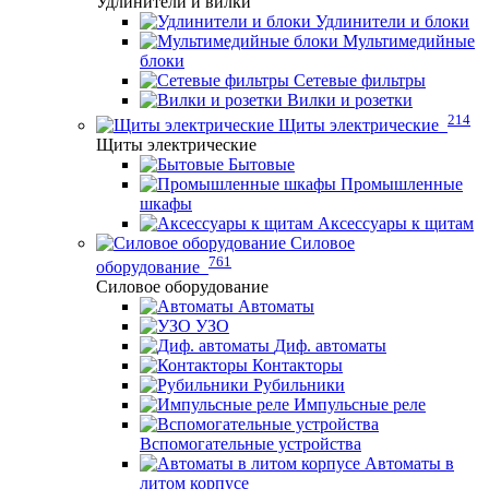
Удлинители и вилки
Удлинители и блоки
Мультимедийные
блоки
Сетевые фильтры
Вилки и розетки
214
Щиты электрические
Щиты электрические
Бытовые
Промышленные
шкафы
Аксессуары к щитам
Силовое
761
оборудование
Силовое оборудование
Автоматы
УЗО
Диф. автоматы
Контакторы
Рубильники
Импульсные реле
Вспомогательные устройства
Автоматы в
литом корпусе