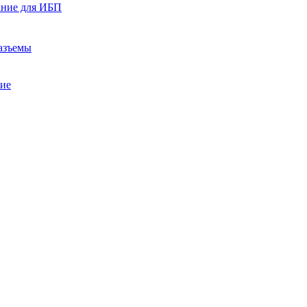
ание для ИБП
азъемы
ние