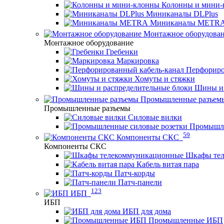
Колонны и мини-
Миниканалы DLPlus
Миниканалы METR
Монтажное оборудова
Монтажное оборудование
Гребенки
Маркировка
Перфориро
Хомуты и стяжки
Шины и 
Промышленные разъем
Промышленные разъемы
Силовые вилки
Промышле
59
Компоненты СКС
Компоненты СКС
Шкафы те
Кабель витая пара
Патч-корды
Патч-панели
123
ИБП
ИБП
ИБП для дома
Промышленные ИБП