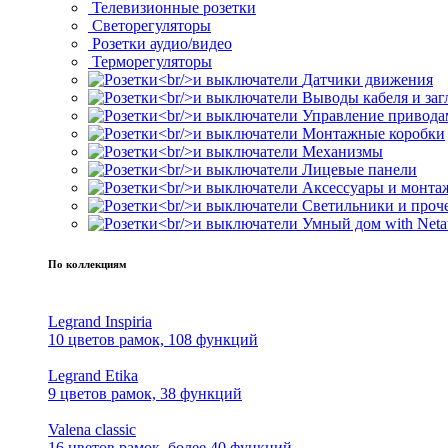
Телевизионные розетки
Светорегуляторы
Розетки аудио/видео
Терморегуляторы
Датчики движения
Выводы кабеля и за
Управление привода
Монтажные коробки
Механизмы
Лицевые панели
Аксессуары и монта
Светильники и проч
Умный дом with Neta
По коллекциям
Legrand Inspiria
10 цветов рамок, 108 функций
Legrand Etika
9 цветов рамок, 38 функций
Valena classic
16 цветов рамок, более 40 функций