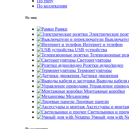
По типу
По коллекциям
По типу
Рамки
Электрические розе
Выключател
Интернет и телефон
USB устройства
Телевизионные роз
Светорегуляторы
Розетки аудио/видео
Терморегуляторы
Датчики движения
Выводы кабеля 
Управление привод
Монтажные коробки
Механизмы
Лицевые панели
Аксессуары и монта
Светильники и проч
Умный дом with Ne
По коллекциям