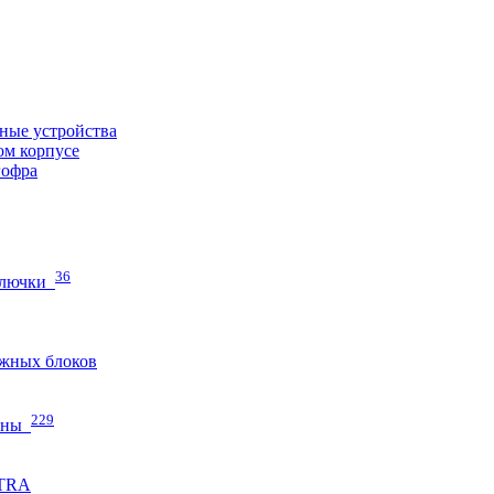
ные устройства
ом корпусе
гофра
36
 лючки
жных блоков
229
нны
ETRA