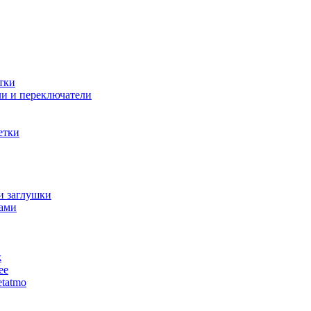
тки
и и переключатели
етки
и заглушки
ами
ж
ее
tatmo