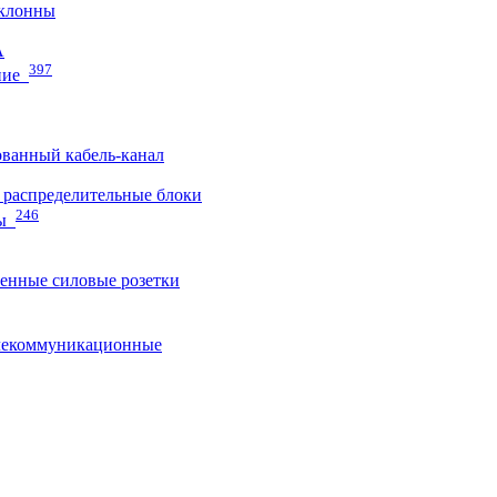
клонны
A
397
ние
ванный кабель-канал
распределительные блоки
246
ы
нные силовые розетки
лекоммуникационные