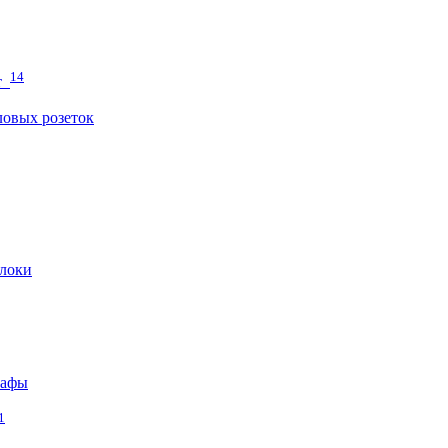
14
т
овых розеток
локи
кафы
1