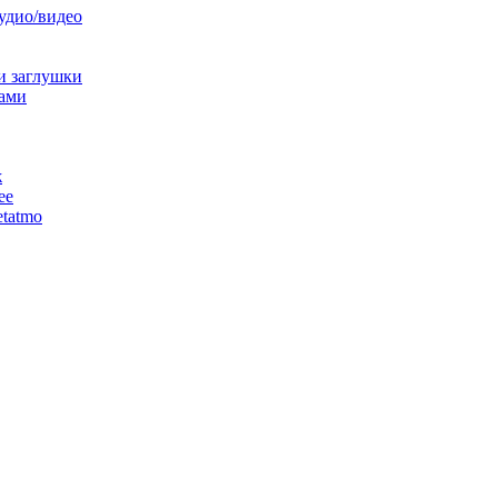
аудио/видео
и заглушки
ами
ж
ее
tatmo