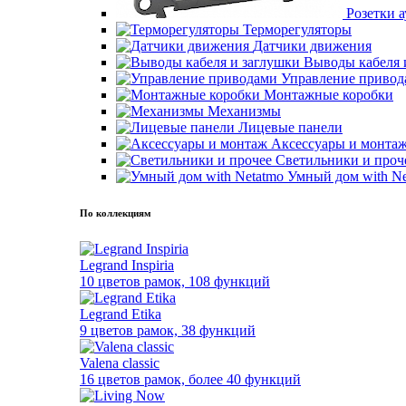
Розетки 
Терморегуляторы
Датчики движения
Выводы кабеля 
Управление привод
Монтажные коробки
Механизмы
Лицевые панели
Аксессуары и монта
Светильники и проч
Умный дом with Ne
По коллекциям
Legrand Inspiria
10 цветов рамок, 108 функций
Legrand Etika
9 цветов рамок, 38 функций
Valena classic
16 цветов рамок, более 40 функций