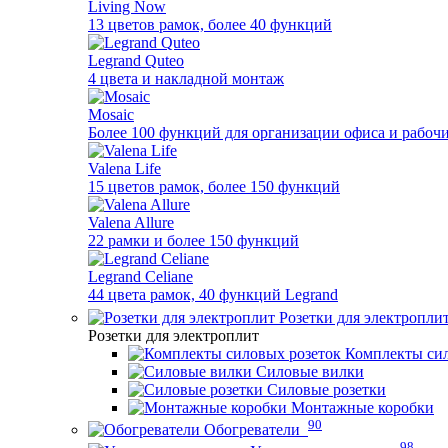
Living Now
13 цветов рамок, более 40 функций
Legrand Quteo
4 цвета и накладной монтаж
Mosaic
Более 100 функций для организации офиса и рабочи
Valena Life
15 цветов рамок, более 150 функций
Valena Allure
22 рамки и более 150 функций
Legrand Celiane
44 цвета рамок, 40 функций Legrand
Розетки для электропли
Розетки для электроплит
Комплекты сил
Силовые вилки
Силовые розетки
Монтажные коробки
90
Обогреватели
98