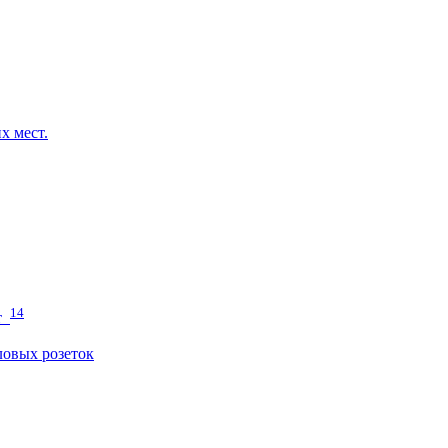
х мест.
14
т
овых розеток