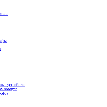
локи
кафы
1
ные устройства
ом корпусе
гофра