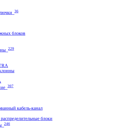
36
 лючки
жных блоков
229
нны
ETRA
клонны
A
397
ние
ванный кабель-канал
распределительные блоки
246
ы