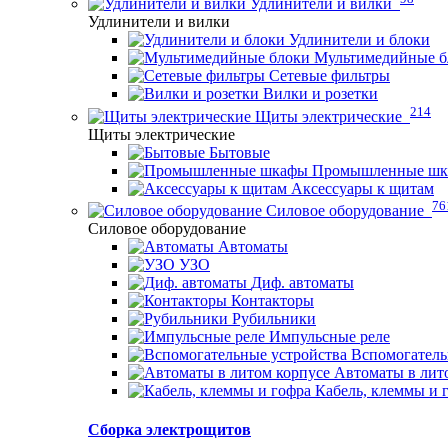
Удлинители и вилки
Удлинители и вилки
Удлинители и блоки
Мультимедийные б
Сетевые фильтры
Вилки и розетки
214
Щиты электрические
Щиты электрические
Бытовые
Промышленные ш
Аксессуары к щитам
76
Силовое оборудование
Силовое оборудование
Автоматы
УЗО
Диф. автоматы
Контакторы
Рубильники
Импульсные реле
Вспомогатель
Автоматы в лит
Кабель, клеммы и 
Сборка электрощитов