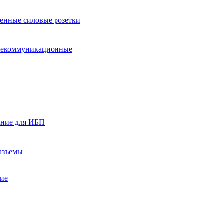
нные силовые розетки
лекоммуникационные
ание для ИБП
азъемы
ние