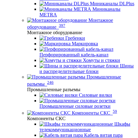
Миниканалы DLPlus
Миниканалы
METRA
Монтажное
397
оборудование
Монтажное оборудование
Гребенки
Маркировка
Перфорированный кабель-канал
Хомуты и стяжки
Шины
и распределительные блоки
Промышленные
246
разъемы
Промышленные разъемы
Силовые вилки
Промышленные силовые розетки
59
Компоненты СКС
Компоненты СКС
Шкафы
телекоммуникационные
Кабель витая пара