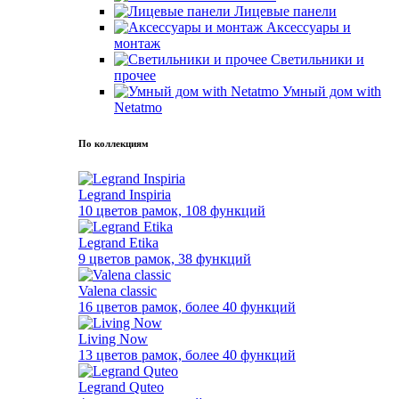
Лицевые панели
Аксессуары и
монтаж
Светильники и
прочее
Умный дом with
Netatmo
По коллекциям
Legrand Inspiria
10 цветов рамок, 108 функций
Legrand Etika
9 цветов рамок, 38 функций
Valena classic
16 цветов рамок, более 40 функций
Living Now
13 цветов рамок, более 40 функций
Legrand Quteo