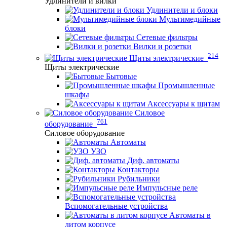
Удлинители и вилки
Удлинители и блоки
Мультимедийные
блоки
Сетевые фильтры
Вилки и розетки
214
Щиты электрические
Щиты электрические
Бытовые
Промышленные
шкафы
Аксессуары к щитам
Силовое
761
оборудование
Силовое оборудование
Автоматы
УЗО
Диф. автоматы
Контакторы
Рубильники
Импульсные реле
Вспомогательные устройства
Автоматы в
литом корпусе