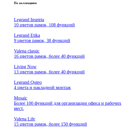
По коллекциям
Legrand Inspiria
10 цветов рамок, 108 функций
Legrand Etika
9 цветов рамок, 38 функций
Valena classic
16 цветов рамок, более 40 функций
Living Now
13 цветов рамок, более 40 функций
Legrand Quteo
4 цвета и накладной монтаж
Mosaic
Более 100 функций для организации офиса и рабочих
мест.
Valena Life
15 цветов рамок, более 150 функций