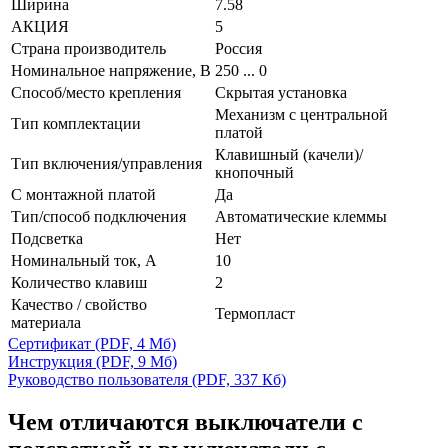
Ширина
7.58
АКЦИЯ
5
Страна производитель
Россия
Номинальное напряжение, В
250 ... 0
Способ/место крепления
Скрытая установка
Механизм с центральной
Тип комплектации
платой
Клавишный (качели)/
Тип включения/управления
кнопочный
С монтажной платой
Да
Тип/способ подключения
Автоматические клеммы
Подсветка
Нет
Номинальный ток, А
10
Количество клавиш
2
Качество / свойство
Термопласт
материала
Сертификат
(PDF, 4 Мб)
Инструкция
(PDF, 9 Мб)
Руководство пользователя
(PDF, 337 Кб)
Чем отличаются выключатели с