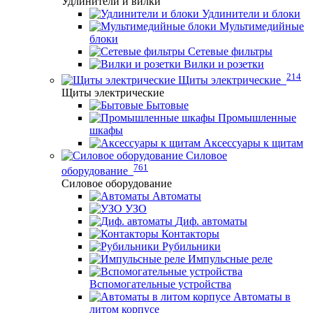
Удлинители и вилки
Удлинители и блоки
Мультимедийные
блоки
Сетевые фильтры
Вилки и розетки
214
Щиты электрические
Щиты электрические
Бытовые
Промышленные
шкафы
Аксессуары к щитам
Силовое
761
оборудование
Силовое оборудование
Автоматы
УЗО
Диф. автоматы
Контакторы
Рубильники
Импульсные реле
Вспомогательные устройства
Автоматы в
литом корпусе