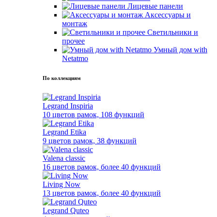
Лицевые панели
Аксессуары и
монтаж
Светильники и
прочее
Умный дом with
Netatmo
По коллекциям
Legrand Inspiria
10 цветов рамок, 108 функций
Legrand Etika
9 цветов рамок, 38 функций
Valena classic
16 цветов рамок, более 40 функций
Living Now
13 цветов рамок, более 40 функций
Legrand Quteo