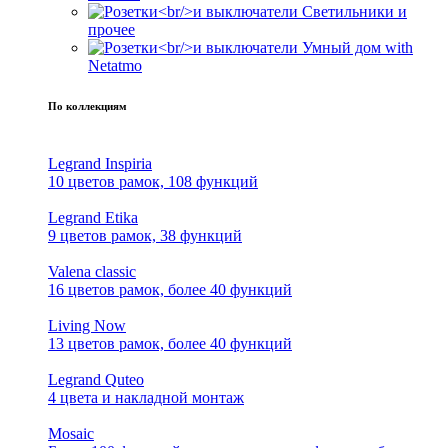
Светильники и
прочее
Умный дом with
Netatmo
По коллекциям
Legrand Inspiria
10 цветов рамок, 108 функций
Legrand Etika
9 цветов рамок, 38 функций
Valena classic
16 цветов рамок, более 40 функций
Living Now
13 цветов рамок, более 40 функций
Legrand Quteo
4 цвета и накладной монтаж
Mosaic