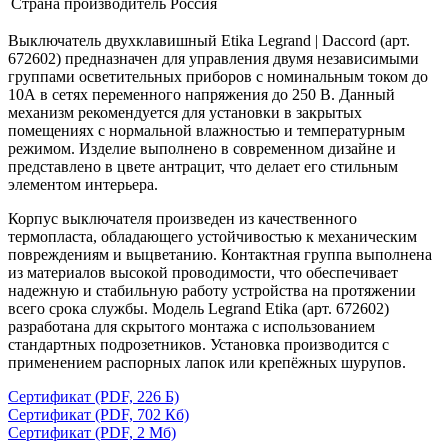
Страна производитель
Россия
Выключатель двухклавишный Etika Legrand | Daccord (арт.
672602) предназначен для управления двумя независимыми
группами осветительных приборов с номинальным током до
10А в сетях переменного напряжения до 250 В. Данный
механизм рекомендуется для установки в закрытых
помещениях с нормальной влажностью и температурным
режимом. Изделие выполнено в современном дизайне и
представлено в цвете антрацит, что делает его стильным
элементом интерьера.
Корпус выключателя произведен из качественного
термопласта, обладающего устойчивостью к механическим
повреждениям и выцветанию. Контактная группа выполнена
из материалов высокой проводимости, что обеспечивает
надежную и стабильную работу устройства на протяжении
всего срока службы. Модель Legrand Etika (арт. 672602)
разработана для скрытого монтажа с использованием
стандартных подрозетников. Установка производится с
применением распорных лапок или крепёжных шурупов.
Сертификат
(PDF, 226 Б)
Сертификат
(PDF, 702 Кб)
Сертификат
(PDF, 2 Мб)