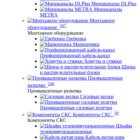
Миниканалы DLPlus
Миниканалы
METRA
Монтажное
397
оборудование
Монтажное оборудование
Гребенки
Маркировка
Перфорированный кабель-канал
Хомуты и стяжки
Шины
и распределительные блоки
Промышленные
246
разъемы
Промышленные разъемы
Силовые вилки
Промышленные силовые розетки
59
Компоненты СКС
Компоненты СКС
Шкафы
телекоммуникационные
Кабель витая пара