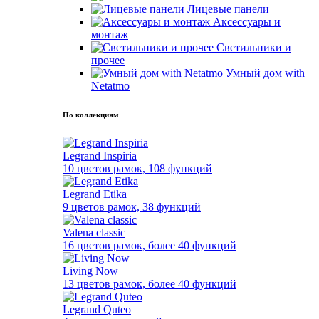
Лицевые панели
Аксессуары и
монтаж
Светильники и
прочее
Умный дом with
Netatmo
По коллекциям
Legrand Inspiria
10 цветов рамок, 108 функций
Legrand Etika
9 цветов рамок, 38 функций
Valena classic
16 цветов рамок, более 40 функций
Living Now
13 цветов рамок, более 40 функций
Legrand Quteo