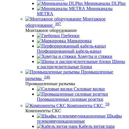
Миниканалы DLPlus
Миниканалы
METRA
Монтажное
397
оборудование
Монтажное оборудование
Гребенки
Маркировка
Перфорированный кабель-канал
Хомуты и стяжки
Шины
и распределительные блоки
Промышленные
246
разъемы
Промышленные разъемы
Силовые вилки
Промышленные силовые розетки
59
Компоненты СКС
Компоненты СКС
Шкафы
телекоммуникационные
Кабель витая пара