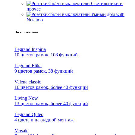
Светильники и
прочее
Умный дом with
Netatmo
По коллекциям
Legrand Inspiria
10 цветов рамок, 108 функций
Legrand Etika
9 цветов рамок, 38 функций
Valena classic
16 цветов рамок, более 40 функций
Living Now
13 цветов рамок, более 40 функций
Legrand Quteo
4 цвета и накладной монтаж
Mosaic