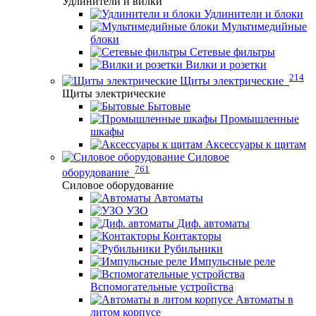
Удлинители и вилки
Удлинители и блоки
Мультимедийные
блоки
Сетевые фильтры
Вилки и розетки
214
Щиты электрические
Щиты электрические
Бытовые
Промышленные
шкафы
Аксессуары к щитам
Силовое
761
оборудование
Силовое оборудование
Автоматы
УЗО
Диф. автоматы
Контакторы
Рубильники
Импульсные реле
Вспомогательные устройства
Автоматы в
литом корпусе