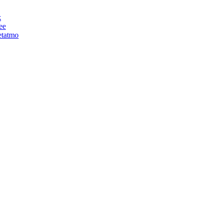
ж
ее
tatmo