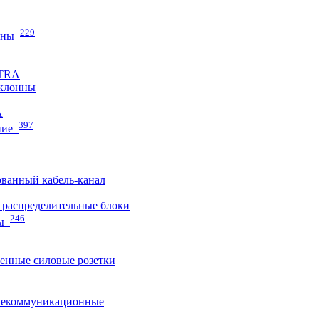
229
нны
ETRA
клонны
A
397
ние
ванный кабель-канал
распределительные блоки
246
ы
нные силовые розетки
лекоммуникационные