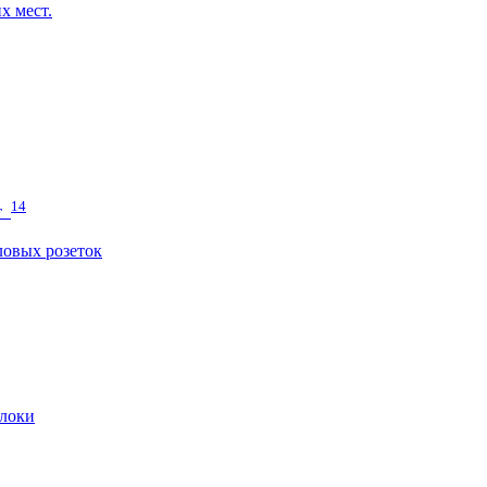
х мест.
14
т
овых розеток
локи