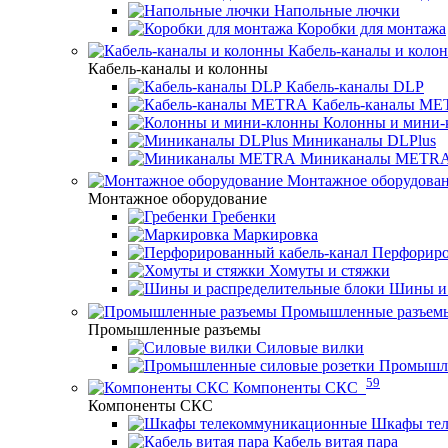
Напольные лючки
Коробки для монтажа
Кабель-каналы и коло
Кабель-каналы и колонны
Кабель-каналы DLP
Кабель-каналы M
Колонны и мини-
Миниканалы DLPlus
Миниканалы METR
Монтажное оборудова
Монтажное оборудование
Гребенки
Маркировка
Перфориро
Хомуты и стяжки
Шины и 
Промышленные разъем
Промышленные разъемы
Силовые вилки
Промышле
59
Компоненты СКС
Компоненты СКС
Шкафы те
Кабель витая пара