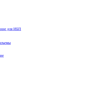
ание для ИБП
азъемы
ние