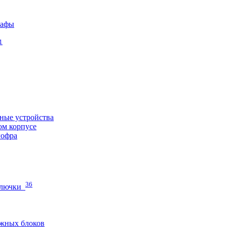
кафы
1
ные устройства
ом корпусе
гофра
36
 лючки
жных блоков