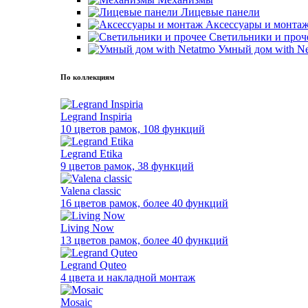
Лицевые панели
Аксессуары и монта
Светильники и проч
Умный дом with Ne
По коллекциям
Legrand Inspiria
10 цветов рамок, 108 функций
Legrand Etika
9 цветов рамок, 38 функций
Valena classic
16 цветов рамок, более 40 функций
Living Now
13 цветов рамок, более 40 функций
Legrand Quteo
4 цвета и накладной монтаж
Mosaic