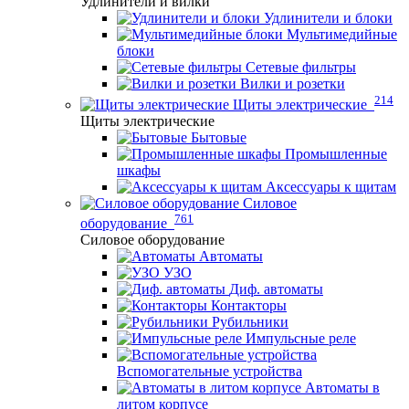
Удлинители и вилки
Удлинители и блоки
Мультимедийные
блоки
Сетевые фильтры
Вилки и розетки
214
Щиты электрические
Щиты электрические
Бытовые
Промышленные
шкафы
Аксессуары к щитам
Силовое
761
оборудование
Силовое оборудование
Автоматы
УЗО
Диф. автоматы
Контакторы
Рубильники
Импульсные реле
Вспомогательные устройства
Автоматы в
литом корпусе