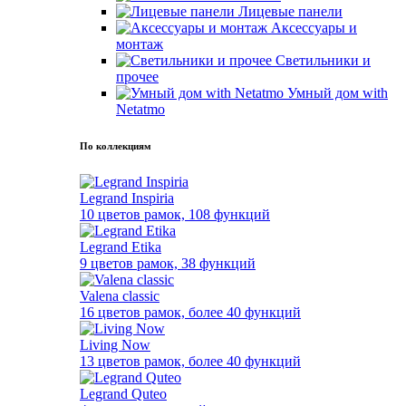
Лицевые панели
Аксессуары и
монтаж
Светильники и
прочее
Умный дом with
Netatmo
По коллекциям
Legrand Inspiria
10 цветов рамок, 108 функций
Legrand Etika
9 цветов рамок, 38 функций
Valena classic
16 цветов рамок, более 40 функций
Living Now
13 цветов рамок, более 40 функций
Legrand Quteo