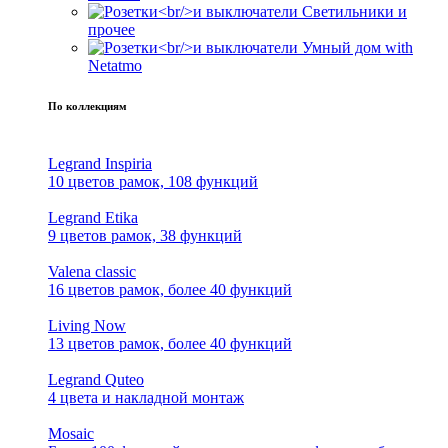
Светильники и
прочее
Умный дом with
Netatmo
По коллекциям
Legrand Inspiria
10 цветов рамок, 108 функций
Legrand Etika
9 цветов рамок, 38 функций
Valena classic
16 цветов рамок, более 40 функций
Living Now
13 цветов рамок, более 40 функций
Legrand Quteo
4 цвета и накладной монтаж
Mosaic