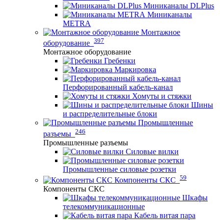
Миниканалы DLPlus
Миниканалы
METRA
Монтажное
397
оборудование
Монтажное оборудование
Гребенки
Маркировка
Перфорированный кабель-канал
Хомуты и стяжки
Шины
и распределительные блоки
Промышленные
246
разъемы
Промышленные разъемы
Силовые вилки
Промышленные силовые розетки
59
Компоненты СКС
Компоненты СКС
Шкафы
телекоммуникационные
Кабель витая пара