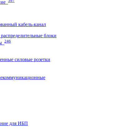
397
ние
ванный кабель-канал
распределительные блоки
246
ы
нные силовые розетки
лекоммуникационные
ание для ИБП