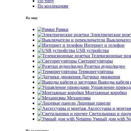
По типу
По коллекциям
По типу
Рамки
Электрические розе
Выключател
Интернет и телефон
USB устройства
Телевизионные роз
Светорегуляторы
Розетки аудио/видео
Терморегуляторы
Датчики движения
Выводы кабеля 
Управление привод
Монтажные коробки
Механизмы
Лицевые панели
Аксессуары и монта
Светильники и проч
Умный дом with Ne
По коллекциям