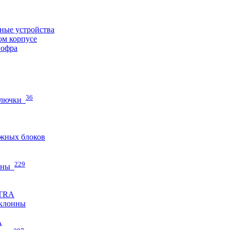
ные устройства
ом корпусе
гофра
36
 лючки
жных блоков
229
нны
ETRA
клонны
A