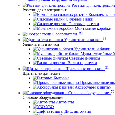
Розетки для электропли
Розетки для электроплит
Комплекты сил
Силовые вилки
Силовые розетки
Монтажные коробки
90
Обогреватели
98
Удлинители и вилки
Удлинители и вилки
Удлинители и блоки
Мультимедийные б
Сетевые фильтры
Вилки и розетки
214
Щиты электрические
Щиты электрические
Бытовые
Промышленные ш
Аксессуары к щитам
76
Силовое оборудование
Силовое оборудование
Автоматы
УЗО
Диф. автоматы