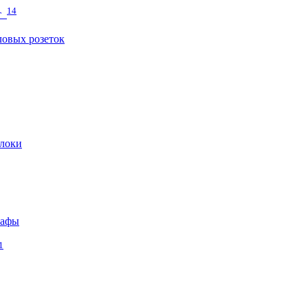
14
т
овых розеток
локи
кафы
1