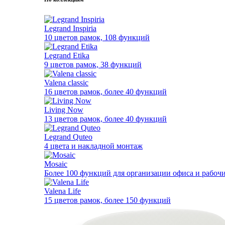
Legrand Inspiria
10 цветов рамок, 108 функций
Legrand Etika
9 цветов рамок, 38 функций
Valena classic
16 цветов рамок, более 40 функций
Living Now
13 цветов рамок, более 40 функций
Legrand Quteo
4 цвета и накладной монтаж
Mosaic
Более 100 функций для организации офиса и рабочи
Valena Life
15 цветов рамок, более 150 функций