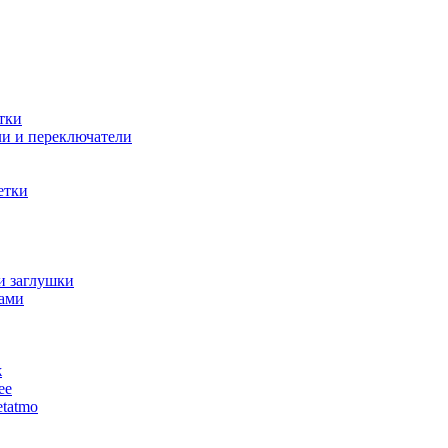
тки
и и переключатели
етки
и заглушки
ами
ж
ее
tatmo