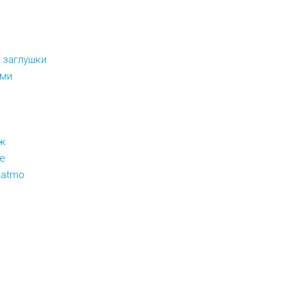
 заглушки
ами
ж
ее
tatmo