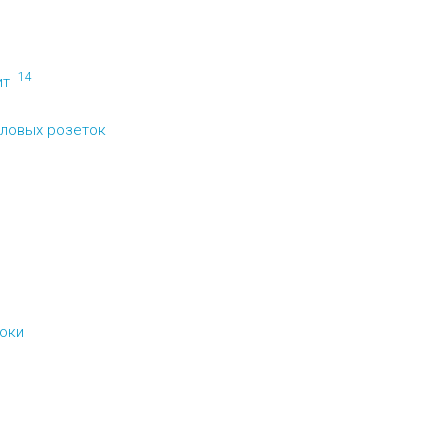
14
ит
ловых розеток
оки