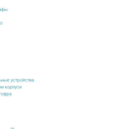
афы
61
ьные устройства
ом корпусе
 гофра