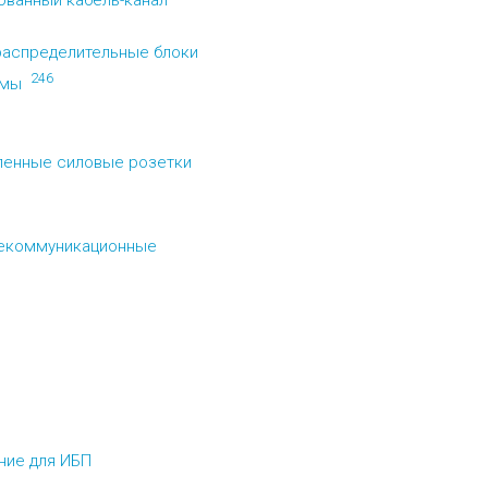
ванный кабель-канал
распределительные блоки
246
емы
енные силовые розетки
екоммуникационные
ние для ИБП