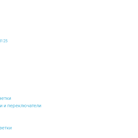
3125
зетки
и и переключатели
зетки