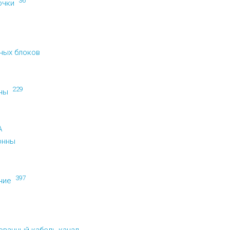
36
ючки
ных блоков
229
нны
A
онны
397
ние