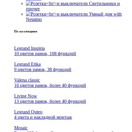
Светильники и
прочее
Умный дом with
Netatmo
По коллекциям
Legrand Inspiria
10 цветов рамок, 108 функций
Legrand Etika
9 цветов рамок, 38 функций
Valena classic
16 цветов рамок, более 40 функций
Living Now
13 цветов рамок, более 40 функций
Legrand Quteo
4 цвета и накладной монтаж
Mosaic