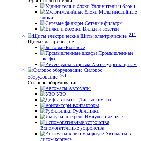
Удлинители и вилки
Удлинители и блоки
Мультимедийные
блоки
Сетевые фильтры
Вилки и розетки
214
Щиты электрические
Щиты электрические
Бытовые
Промышленные
шкафы
Аксессуары к щитам
Силовое
761
оборудование
Силовое оборудование
Автоматы
УЗО
Диф. автоматы
Контакторы
Рубильники
Импульсные реле
Вспомогательные устройства
Автоматы в
литом корпусе