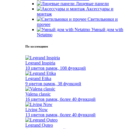
Лицевые панели
Аксессуары и
монтаж
Светильники и
прочее
Умный дом with
Netatmo
По коллекциям
Legrand Inspiria
10 цветов рамок, 108 функций
Legrand Etika
9 цветов рамок, 38 функций
Valena classic
16 цветов рамок, более 40 функций
Living Now
13 цветов рамок, более 40 функций
Legrand Quteo