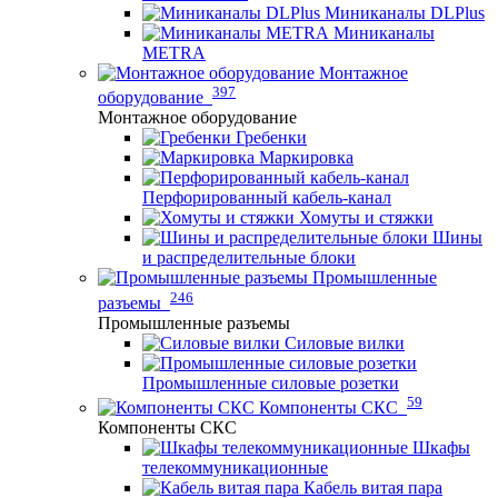
Миниканалы DLPlus
Миниканалы
METRA
Монтажное
397
оборудование
Монтажное оборудование
Гребенки
Маркировка
Перфорированный кабель-канал
Хомуты и стяжки
Шины
и распределительные блоки
Промышленные
246
разъемы
Промышленные разъемы
Силовые вилки
Промышленные силовые розетки
59
Компоненты СКС
Компоненты СКС
Шкафы
телекоммуникационные
Кабель витая пара