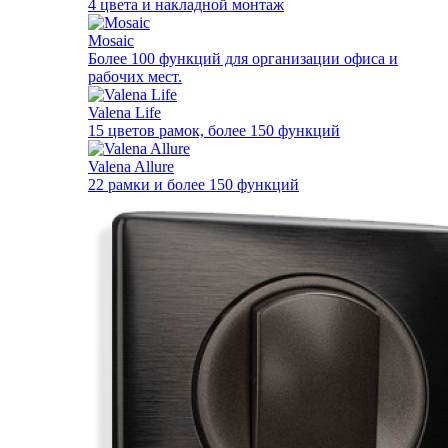
4 цвета и накладной монтаж
Mosaic
Более 100 функций для организации офиса и
рабочих мест.
Valena Life
15 цветов рамок, более 150 функций
Valena Allure
22 рамки и более 150 функций