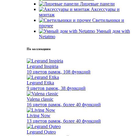
Лицевые панели
Аксессуары и
монтаж
Светильники и
прочее
Умный дом with
Netatmo
По коллекциям
Legrand Inspiria
10 цветов рамок, 108 функций
Legrand Etika
9 цветов рамок, 38 функций
Valena classic
16 цветов рамок, более 40 функций
Living Now
13 цветов рамок, более 40 функций
Legrand Quteo