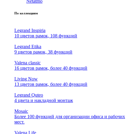
Netatmo
По коллекциям
Legrand Inspiria
10 цветов рамок, 108 функций
Legrand Etika
9 цветов рамок, 38 функций
Valena classic
16 цветов рамок, более 40 функций
Living Now
13 цветов рамок, более 40 функций
Legrand Quteo
4 цвета и накладной монтаж
Mosaic
Более 100 функций для организации офиса и рабочих
мест.
Valena Life