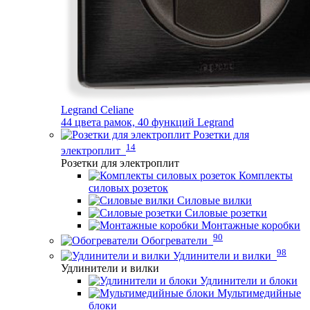
Legrand Celiane
44 цвета рамок, 40 функций Legrand
Розетки для
14
электроплит
Розетки для электроплит
Комплекты
силовых розеток
Силовые вилки
Силовые розетки
Монтажные коробки
90
Обогреватели
98
Удлинители и вилки
Удлинители и вилки
Удлинители и блоки
Мультимедийные
блоки