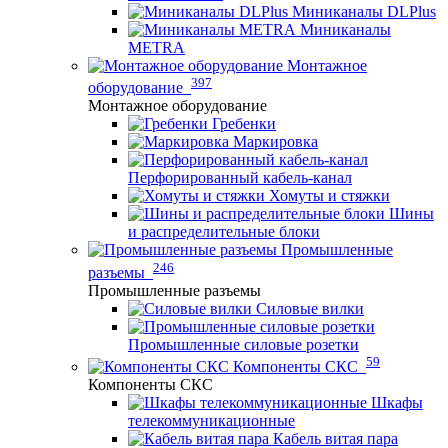
Миниканалы DLPlus
Миниканалы
METRA
Монтажное
397
оборудование
Монтажное оборудование
Гребенки
Маркировка
Перфорированный кабель-канал
Хомуты и стяжки
Шины
и распределительные блоки
Промышленные
246
разъемы
Промышленные разъемы
Силовые вилки
Промышленные силовые розетки
59
Компоненты СКС
Компоненты СКС
Шкафы
телекоммуникационные
Кабель витая пара