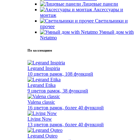
Лицевые панели
Аксессуары и
монтаж
Светильники и
прочее
Умный дом with
Netatmo
По коллекциям
Legrand Inspiria
10 цветов рамок, 108 функций
Legrand Etika
9 цветов рамок, 38 функций
Valena classic
16 цветов рамок, более 40 функций
Living Now
13 цветов рамок, более 40 функций
Legrand Quteo