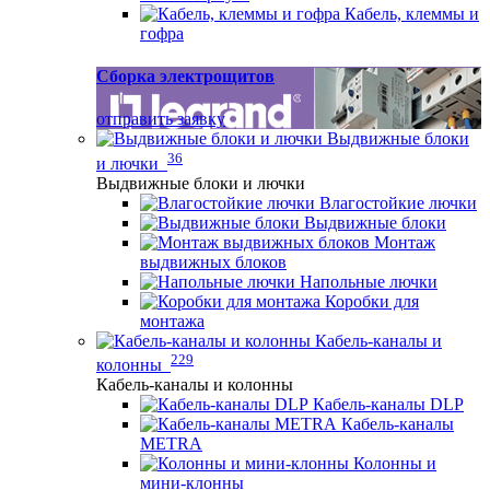
Кабель, клеммы и
гофра
Сборка электрощитов
отправить заявку
Выдвижные блоки
36
и лючки
Выдвижные блоки и лючки
Влагостойкие лючки
Выдвижные блоки
Монтаж
выдвижных блоков
Напольные лючки
Коробки для
монтажа
Кабель-каналы и
229
колонны
Кабель-каналы и колонны
Кабель-каналы DLP
Кабель-каналы
METRA
Колонны и
мини-клонны