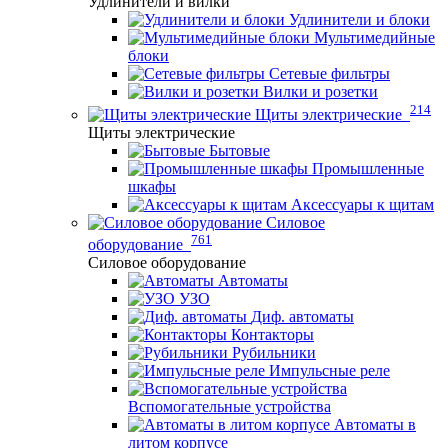
Удлинители и вилки
Удлинители и блоки
Мультимедийные
блоки
Сетевые фильтры
Вилки и розетки
214
Щиты электрические
Щиты электрические
Бытовые
Промышленные
шкафы
Аксессуары к щитам
Силовое
761
оборудование
Силовое оборудование
Автоматы
УЗО
Диф. автоматы
Контакторы
Рубильники
Импульсные реле
Вспомогательные устройства
Автоматы в
литом корпусе