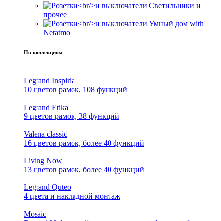
Светильники и
прочее
Умный дом with
Netatmo
По коллекциям
Legrand Inspiria
10 цветов рамок, 108 функций
Legrand Etika
9 цветов рамок, 38 функций
Valena classic
16 цветов рамок, более 40 функций
Living Now
13 цветов рамок, более 40 функций
Legrand Quteo
4 цвета и накладной монтаж
Mosaic