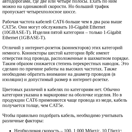
автодорогами, где две или четыре полосы. Ехать по ним
можно на одинаковой скорости. Но больший трафик
пропускает четырехполосное шоссе.
Рабочая частота кабелей CAT6 больше чем в два раза выше
САТ5е. Они могут обслуживать 10-Gigabit Ethernet
(10GBASE-T). Изделия пятой категории – только 1-Gigabit
Ethernet (1GBASE-T).
Отличий у интернет-розеток (коннекторов) этих категорий
немного. Коннекторы шестой категории 8p8c имеют
отверстия под провода, расположенные в шахматном порядке.
Таким образом снижается степень перекрестных наводок. Это
сделано по причине работы на высоких частотах. Также
необходимо обратить внимание на диаметр проводов (в
изоляции) и допустимый размер в интернет-розетке.
Цветовых различий в кабелях по категориям нет. Обычно
категория указана в маркировке на оболочке изделия. Но в
продукции CAT6 применяются чаще провода из меди, кабель
получается толще, чем CAT5e.
Чтобы правильно подобрать кабель, необходимо учитывать
различные факторы:
Необходимая скорость – 100, 1 000 Мбит/с, 10 Гбит/с;