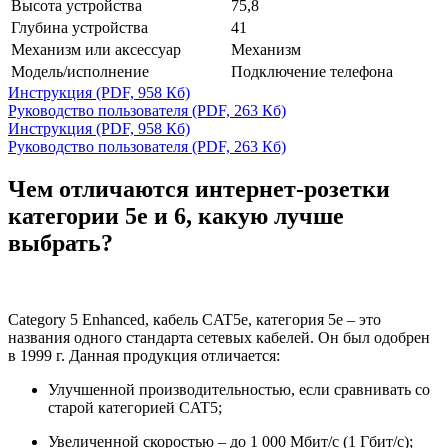
Высота устройства
75,8
Глубина устройства
41
Механизм или аксессуар
Механизм
Модель/исполнение
Подключение телефона
Инструкция
(PDF, 958 Кб)
Руководство пользователя
(PDF, 263 Кб)
Инструкция
(PDF, 958 Кб)
Руководство пользователя
(PDF, 263 Кб)
Чем отличаются интернет-розетки
категории 5е и 6, какую лучше
выбрать?
Category 5 Enhanced, кабель CAT5e, категория 5е – это
названия одного стандарта сетевых кабелей. Он был одобрен
в 1999 г. Данная продукция отличается:
Улучшенной производительностью, если сравнивать со
старой категорией CAT5;
Увеличенной скоростью – до 1 000 Мбит/с (1 Гбит/с);