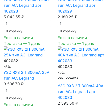
тип AC. Legrand арт
тип AC. Legrand арт
402028
402029
5 043.55 ₽
2 180.25 ₽
В корзинy
В корзинy
Есть в наличии
Есть в наличии
Поставка — 1 день
Поставка — 1 день
402032
-5%
402033
УЗО RX3 2П 300mA 25А
-5%
распродажа
тип AC. Legrand
3 596.70 ₽
УЗО RX3 2П 300mA 40А
тип AC. Legrand арт
402033
В корзинy
2 593.50 ₽
Есть в наличии