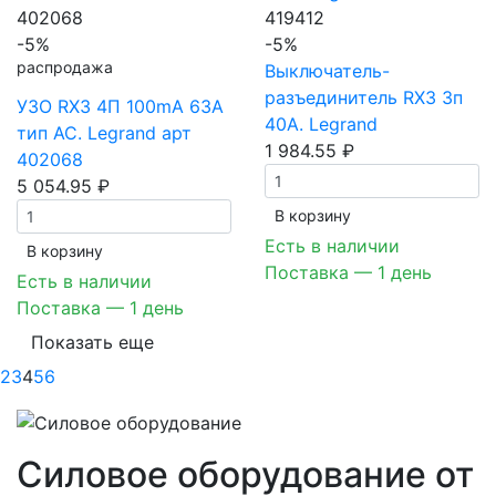
402068
419412
-5%
-5%
распродажа
Выключатель-
разъединитель RX3 3п
УЗО RX3 4П 100mA 63А
40А. Legrand
тип AC. Legrand арт
1 984.55 ₽
402068
5 054.95 ₽
В корзинy
Есть в наличии
В корзинy
Поставка — 1 день
Есть в наличии
Поставка — 1 день
Показать еще
2
3
4
5
6
Силовое оборудование от