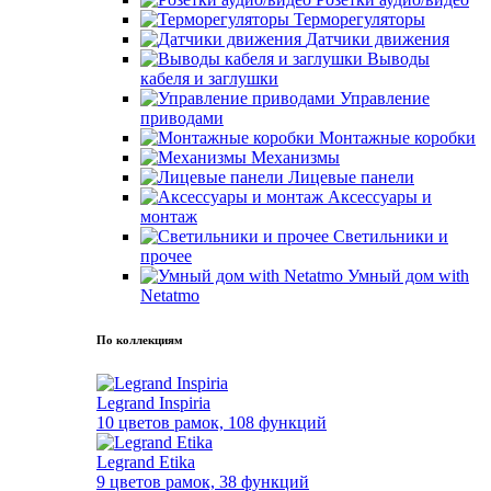
Терморегуляторы
Датчики движения
Выводы
кабеля и заглушки
Управление
приводами
Монтажные коробки
Механизмы
Лицевые панели
Аксессуары и
монтаж
Светильники и
прочее
Умный дом with
Netatmo
По коллекциям
Legrand Inspiria
10 цветов рамок, 108 функций
Legrand Etika
9 цветов рамок, 38 функций