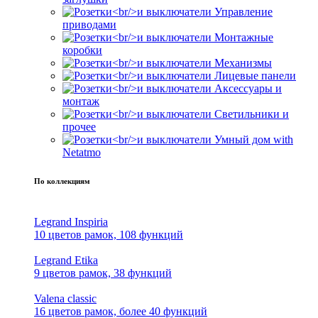
Управление
приводами
Монтажные
коробки
Механизмы
Лицевые панели
Аксессуары и
монтаж
Светильники и
прочее
Умный дом with
Netatmo
По коллекциям
Legrand Inspiria
10 цветов рамок, 108 функций
Legrand Etika
9 цветов рамок, 38 функций
Valena classic
16 цветов рамок, более 40 функций