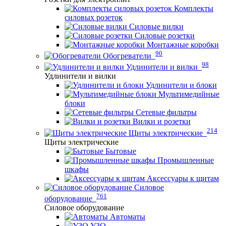
Комплекты
силовых розеток
Силовые вилки
Силовые розетки
Монтажные коробки
90
Обогреватели
98
Удлинители и вилки
Удлинители и вилки
Удлинители и блоки
Мультимедийные
блоки
Сетевые фильтры
Вилки и розетки
214
Щиты электрические
Щиты электрические
Бытовые
Промышленные
шкафы
Аксессуары к щитам
Силовое
761
оборудование
Силовое оборудование
Автоматы
УЗО