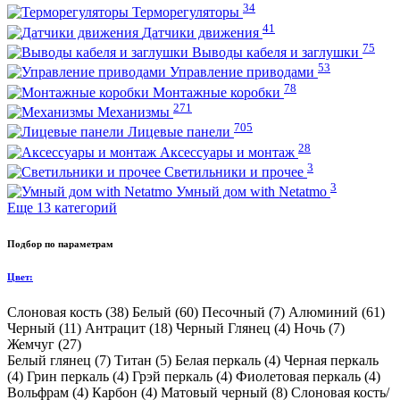
34
Терморегуляторы
41
Датчики движения
75
Выводы кабеля и заглушки
53
Управление приводами
78
Монтажные коробки
271
Механизмы
705
Лицевые панели
28
Аксессуары и монтаж
3
Светильники и прочее
3
Умный дом with Netatmo
Еще 13 категорий
Подбор по параметрам
Цвет:
Слоновая кость (
38
)
Белый (
60
)
Песочный (
7
)
Алюминий (
61
)
Черный (
11
)
Антрацит (
18
)
Черный Глянец (
4
)
Ночь (
7
)
Жемчуг (
27
)
Белый глянец (
7
)
Титан (
5
)
Белая перкаль (
4
)
Черная перкаль
(
4
)
Грин перкаль (
4
)
Грэй перкаль (
4
)
Фиолетовая перкаль (
4
)
Вольфрам (
4
)
Карбон (
4
)
Матовый черный (
8
)
Слоновая кость/