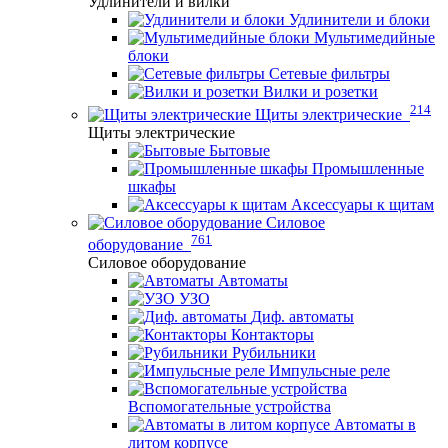
Удлинители и вилки
Удлинители и блоки
Мультимедийные
блоки
Сетевые фильтры
Вилки и розетки
214
Щиты электрические
Щиты электрические
Бытовые
Промышленные
шкафы
Аксессуары к щитам
Силовое
761
оборудование
Силовое оборудование
Автоматы
УЗО
Диф. автоматы
Контакторы
Рубильники
Импульсные реле
Вспомогательные устройства
Автоматы в
литом корпусе