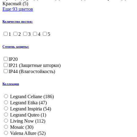
Красный (
5
)
Еще 93 цветов
Количество постов:
1
2
3
4
5
Степень защиты:
IP20
IP21 (Защитные шторки)
IP44 (Влагостойкость)
Коллекция
Legrand Celiane (
186
)
Legrand Etika (
47
)
Legrand Inspiria (
54
)
Legrand Quteo (
1
)
Living Now (
112
)
Mosaic (
30
)
Valena Allure (
52
)