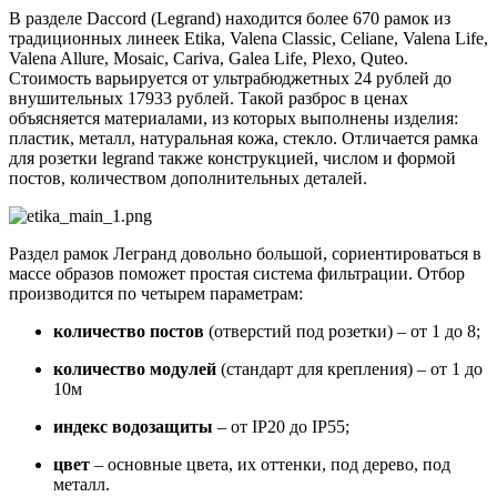
В разделе Daccord (Legrand) находится более 670 рамок из
традиционных линеек Etika, Valena Classic, Celiane, Valena Life,
Valena Allure, Mosaic, Cariva, Galea Life, Plexo, Quteo.
Стоимость варьируется от ультрабюджетных 24 рублей до
внушительных 17933 рублей. Такой разброс в ценах
объясняется материалами, из которых выполнены изделия:
пластик, металл, натуральная кожа, стекло. Отличается рамка
для розетки legrand также конструкцией, числом и формой
постов, количеством дополнительных деталей.
Раздел рамок Легранд довольно большой, сориентироваться в
массе образов поможет простая система фильтрации. Отбор
производится по четырем параметрам:
количество постов
(отверстий под розетки) – от 1 до 8;
количество модулей
(стандарт для крепления) – от 1 до
10м
индекс водозащиты
– от IP20 до IP55;
цвет
– основные цвета, их оттенки, под дерево, под
металл.