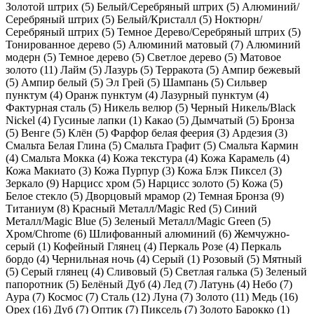
Золотой штрих (
5
)
Белый/Серебряный штрих (
5
)
Алюминий/
Серебряный штрих (
5
)
Белый/Кристалл (
5
)
Ноктюрн/
Серебряный штрих (
5
)
Темное Дерево/Серебряный штрих (
5
)
Тонированное дерево (
5
)
Алюминий матовый (
7
)
Алюминий
модерн (
5
)
Темное дерево (
5
)
Светлое дерево (
5
)
Матовое
золото (
11
)
Лайм (
5
)
Лазурь (
5
)
Терракота (
5
)
Ампир бежевый
(
5
)
Ампир белый (
5
)
Эл Грей (
5
)
Шампань (
5
)
Сильвер
пунктум (
4
)
Оранж пунктум (
4
)
Лазурный пунктум (
4
)
Фактурная сталь (
5
)
Никель велюр (
5
)
Черный Никель/Black
Nickel (
4
)
Гусиные лапки (
1
)
Какао (
5
)
Дымчатый (
5
)
Бронза
(
5
)
Венге (
5
)
Клён (
5
)
Фарфор белая феерия (
3
)
Ардезия (
3
)
Смальта Белая Глина (
5
)
Смальта Графит (
5
)
Смальта Кармин
(
4
)
Смальта Мокка (
4
)
Кожа текстура (
4
)
Кожа Карамель (
4
)
Кожа Макиато (
3
)
Кожа Пурпур (
3
)
Кожа Блэк Пиксел (
3
)
Зеркало (
9
)
Нарцисс хром (
5
)
Нарцисс золото (
5
)
Кожа (
5
)
Белое стекло (
5
)
Дворцовый мрамор (
2
)
Темная Бронза (
9
)
Титаниум (
8
)
Красный Металл/Magic Red (
5
)
Синий
Металл/Magic Blue (
5
)
Зеленый Металл/Magic Green (
5
)
Хром/Chrome (
6
)
Шлифованный алюминий (
6
)
Жемчужно-
серый (
1
)
Кофейный Глянец (
4
)
Перкаль Розе (
4
)
Перкаль
бордо (
4
)
Чернильная ночь (
4
)
Серый (
1
)
Розовый (
5
)
Мятный
(
5
)
Серый глянец (
4
)
Сливовый (
5
)
Светлая галька (
5
)
Зеленый
папоротник (
5
)
Белёный Дуб (
4
)
Лед (
7
)
Латунь (
4
)
Небо (
7
)
Аура (
7
)
Космоc (
7
)
Сталь (
12
)
Луна (
7
)
Золото (
11
)
Медь (
16
)
Орех (
16
)
Дуб (
7
)
Оптик (
7
)
Пиксель (
7
)
Золото Барокко (
1
)