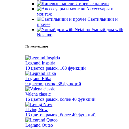
Лицевые панели
Аксессуары и
монтаж
Светильники и
прочее
Умный дом with
Netatmo
По коллекциям
Legrand Inspiria
10 цветов рамок, 108 функций
Legrand Etika
9 цветов рамок, 38 функций
Valena classic
16 цветов рамок, более 40 функций
Living Now
13 цветов рамок, более 40 функций
Legrand Quteo