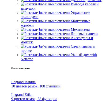
Выводы кабеля и
заглушки
Управление
приводами
Монтажные
коробки
Механизмы
Лицевые панели
Аксессуары и
монтаж
Светильники и
прочее
Умный дом with
Netatmo
По коллекциям
Legrand Inspiria
10 цветов рамок, 108 функций
Legrand Etika
9 цветов рамок, 38 функций