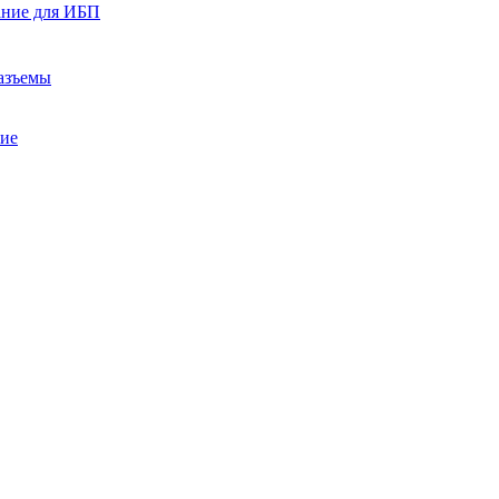
ание для ИБП
азъемы
ние