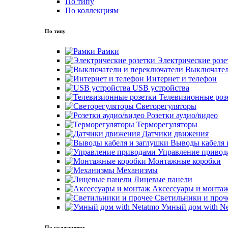
По типу
По коллекциям
По типу
Рамки
Электрические розе
Выключател
Интернет и телефон
USB устройства
Телевизионные роз
Светорегуляторы
Розетки аудио/видео
Терморегуляторы
Датчики движения
Выводы кабеля 
Управление привод
Монтажные коробки
Механизмы
Лицевые панели
Аксессуары и монта
Светильники и проч
Умный дом with Ne
По коллекциям