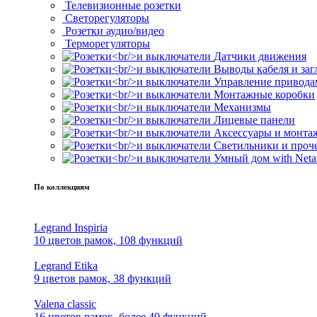
Телевизионные розетки
Светорегуляторы
Розетки аудио/видео
Терморегуляторы
Датчики движения
Выводы кабеля и за
Управление привода
Монтажные коробки
Механизмы
Лицевые панели
Аксессуары и монта
Светильники и проч
Умный дом with Neta
По коллекциям
Legrand Inspiria
10 цветов рамок, 108 функций
Legrand Etika
9 цветов рамок, 38 функций
Valena classic
16 цветов рамок, более 40 функций