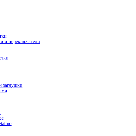
тки
и и переключатели
етки
и заглушки
ами
ж
ее
tatmo