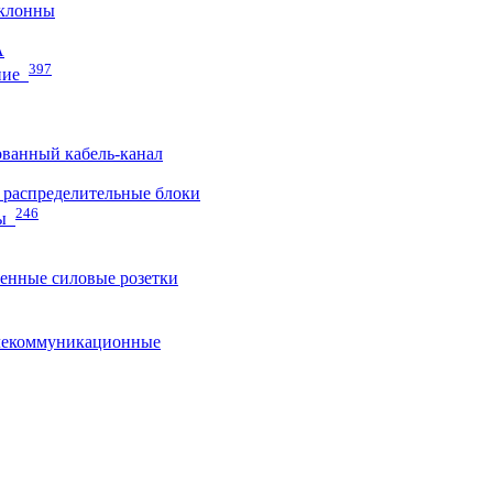
клонны
A
397
ние
ванный кабель-канал
распределительные блоки
246
ы
нные силовые розетки
лекоммуникационные