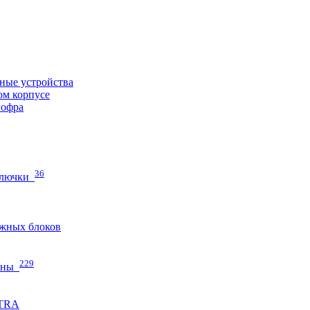
ные устройства
ом корпусе
гофра
36
 лючки
жных блоков
229
нны
ETRA