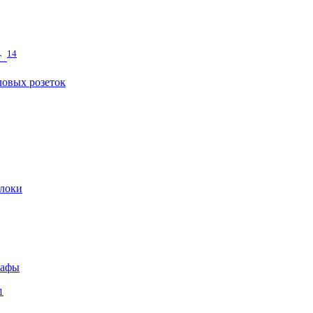
14
т
овых розеток
локи
кафы
1