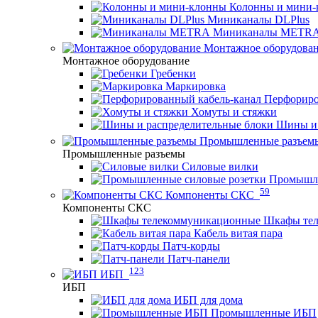
Колонны и мини-
Миниканалы DLPlus
Миниканалы METR
Монтажное оборудова
Монтажное оборудование
Гребенки
Маркировка
Перфориро
Хомуты и стяжки
Шины и 
Промышленные разъем
Промышленные разъемы
Силовые вилки
Промышле
59
Компоненты СКС
Компоненты СКС
Шкафы те
Кабель витая пара
Патч-корды
Патч-панели
123
ИБП
ИБП
ИБП для дома
Промышленные ИБП