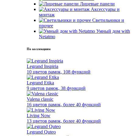
Лицевые панели
Аксессуары и
монтаж
Светильники и
прочее
Умный дом with
Netatmo
По коллекциям
Legrand Inspiria
10 цветов рамок, 108 функций
Legrand Etika
9 цветов рамок, 38 функций
Valena classic
16 цветов рамок, более 40 функций
Living Now
13 цветов рамок, более 40 функций
Legrand Quteo