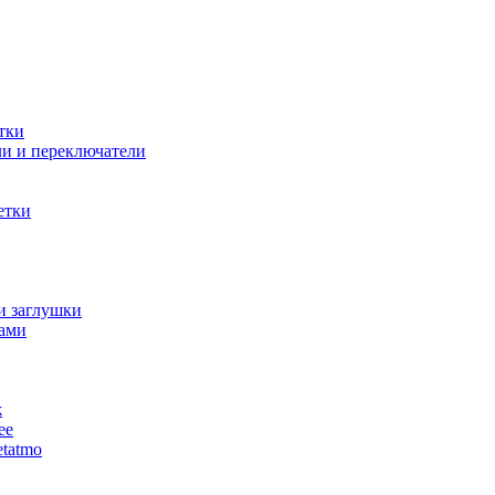
тки
и и переключатели
етки
и заглушки
ами
ж
ее
tatmo