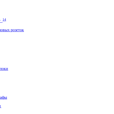
14
т
овых розеток
локи
кафы
1