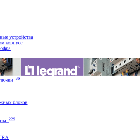
ные устройства
ом корпусе
гофра
36
 лючки
жных блоков
229
нны
ETRA