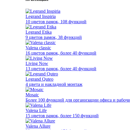
Legrand Inspiria
10 цветов рамок, 108 функций
Legrand Etika
9 цветов рамок, 38 функций
Valena classic
16 цветов рамок, более 40 функций
Living Now
13 цветов рамок, более 40 функций
Legrand Quteo
4 цвета и накладной монтаж
Mosaic
Более 100 функций для организации офиса и рабочи
Valena Life
15 цветов рамок, более 150 функций
Valena Allure