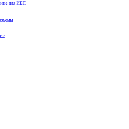
ание для ИБП
азъемы
ние