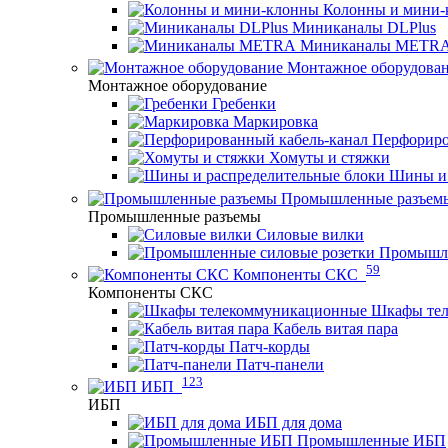
Колонны и мини-
Миниканалы DLPlus
Миниканалы METR
Монтажное оборудова
Монтажное оборудование
Гребенки
Маркировка
Перфориро
Хомуты и стяжки
Шины и 
Промышленные разъем
Промышленные разъемы
Силовые вилки
Промышле
59
Компоненты СКС
Компоненты СКС
Шкафы те
Кабель витая пара
Патч-корды
Патч-панели
123
ИБП
ИБП
ИБП для дома
Промышленные ИБП