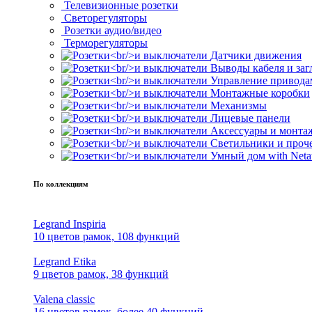
Телевизионные розетки
Светорегуляторы
Розетки аудио/видео
Терморегуляторы
Датчики движения
Выводы кабеля и за
Управление привода
Монтажные коробки
Механизмы
Лицевые панели
Аксессуары и монта
Светильники и проч
Умный дом with Neta
По коллекциям
Legrand Inspiria
10 цветов рамок, 108 функций
Legrand Etika
9 цветов рамок, 38 функций
Valena classic
16 цветов рамок, более 40 функций