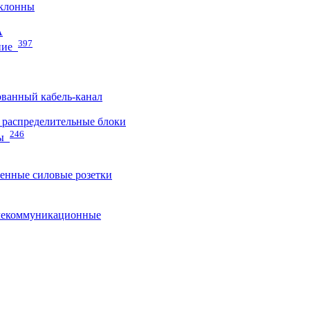
клонны
A
397
ние
ванный кабель-канал
распределительные блоки
246
ы
нные силовые розетки
лекоммуникационные