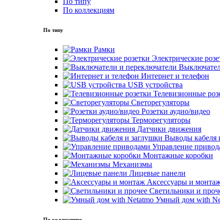
По типу
По коллекциям
По типу
Рамки
Электрические розе
Выключател
Интернет и телефон
USB устройства
Телевизионные роз
Светорегуляторы
Розетки аудио/видео
Терморегуляторы
Датчики движения
Выводы кабеля 
Управление привод
Монтажные коробки
Механизмы
Лицевые панели
Аксессуары и монта
Светильники и проч
Умный дом with Ne
По коллекциям