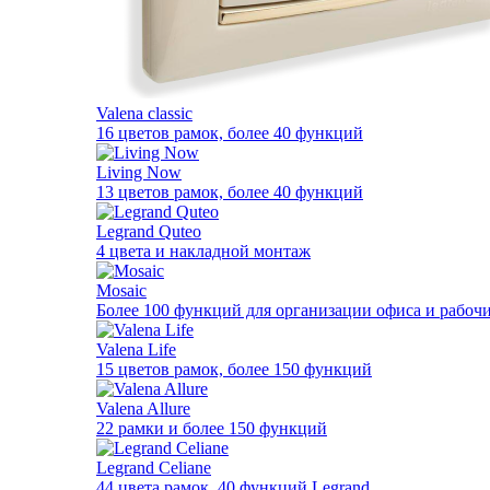
Valena classic
16 цветов рамок, более 40 функций
Living Now
13 цветов рамок, более 40 функций
Legrand Quteo
4 цвета и накладной монтаж
Mosaic
Более 100 функций для организации офиса и рабочи
Valena Life
15 цветов рамок, более 150 функций
Valena Allure
22 рамки и более 150 функций
Legrand Celiane
44 цвета рамок, 40 функций Legrand