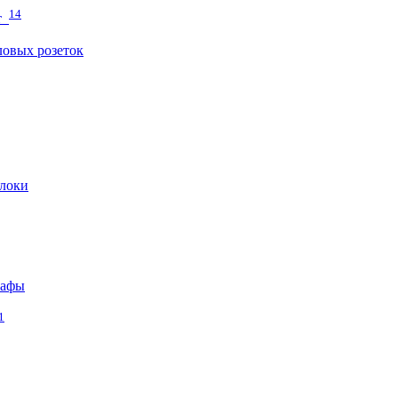
14
т
овых розеток
локи
кафы
1