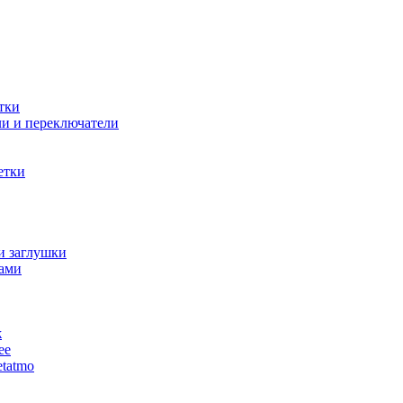
тки
и и переключатели
етки
и заглушки
ами
ж
ее
tatmo