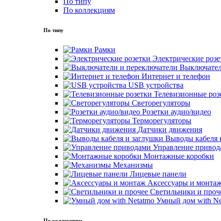
По типу
По коллекциям
По типу
Рамки
Электрические розе
Выключател
Интернет и телефон
USB устройства
Телевизионные роз
Светорегуляторы
Розетки аудио/видео
Терморегуляторы
Датчики движения
Выводы кабеля 
Управление привод
Монтажные коробки
Механизмы
Лицевые панели
Аксессуары и монта
Светильники и проч
Умный дом with Ne
По коллекциям