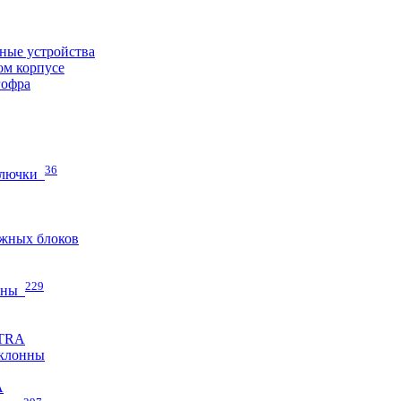
ные устройства
ом корпусе
гофра
36
 лючки
жных блоков
229
нны
ETRA
клонны
A