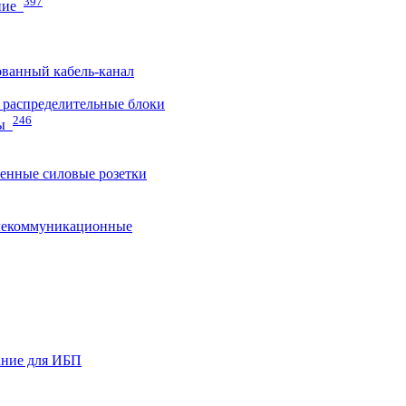
397
ние
ванный кабель-канал
распределительные блоки
246
ы
нные силовые розетки
лекоммуникационные
ание для ИБП