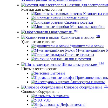
Розетки для электропли
Розетки для электроплит
Комплекты сил
Силовые вилки
Силовые розетки
Монтажные коробки
90
Обогреватели
98
Удлинители и вилки
Удлинители и вилки
Удлинители и блоки
Мультимедийные б
Сетевые фильтры
Вилки и розетки
214
Щиты электрические
Щиты электрические
Бытовые
Промышленные ш
Аксессуары к щитам
76
Силовое оборудование
Силовое оборудование
Автоматы
УЗО
Диф. автоматы