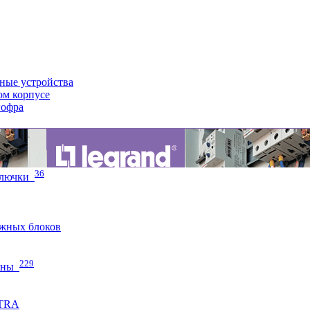
ные устройства
ом корпусе
гофра
36
 лючки
жных блоков
229
нны
ETRA