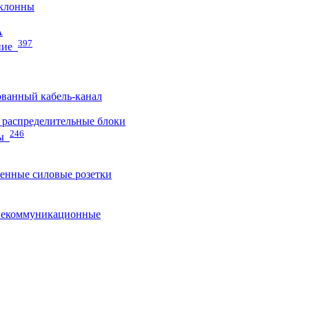
клонны
A
397
ние
ванный кабель-канал
распределительные блоки
246
ы
нные силовые розетки
лекоммуникационные