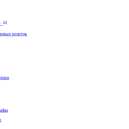
14
т
овых розеток
локи
кафы
1