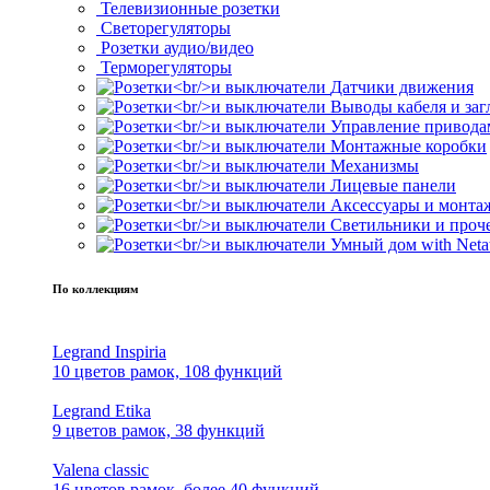
Телевизионные розетки
Светорегуляторы
Розетки аудио/видео
Терморегуляторы
Датчики движения
Выводы кабеля и за
Управление привода
Монтажные коробки
Механизмы
Лицевые панели
Аксессуары и монта
Светильники и проч
Умный дом with Neta
По коллекциям
Legrand Inspiria
10 цветов рамок, 108 функций
Legrand Etika
9 цветов рамок, 38 функций
Valena classic
16 цветов рамок, более 40 функций