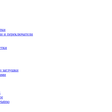
тки
и и переключатели
етки
и заглушки
ами
ж
ее
tatmo