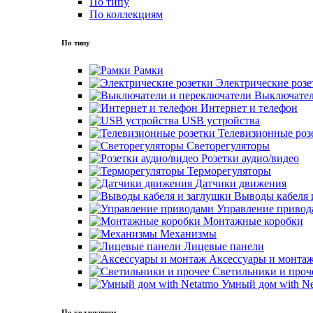
По типу
По коллекциям
По типу
Рамки
Электрические розе
Выключател
Интернет и телефон
USB устройства
Телевизионные роз
Светорегуляторы
Розетки аудио/видео
Терморегуляторы
Датчики движения
Выводы кабеля 
Управление привод
Монтажные коробки
Механизмы
Лицевые панели
Аксессуары и монта
Светильники и проч
Умный дом with Ne
По коллекциям