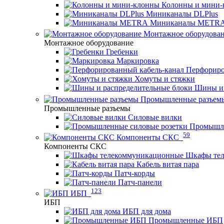
Колонны и мини-
Миниканалы DLPlus
Миниканалы METR
Монтажное оборудова
Монтажное оборудование
Гребенки
Маркировка
Перфориро
Хомуты и стяжки
Шины и 
Промышленные разъем
Промышленные разъемы
Силовые вилки
Промышле
59
Компоненты СКС
Компоненты СКС
Шкафы те
Кабель витая пара
Патч-корды
Патч-панели
123
ИБП
ИБП
ИБП для дома
Промышленные ИБП