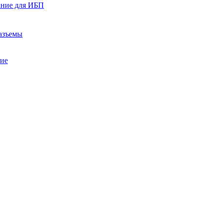
ание для ИБП
азъемы
ние