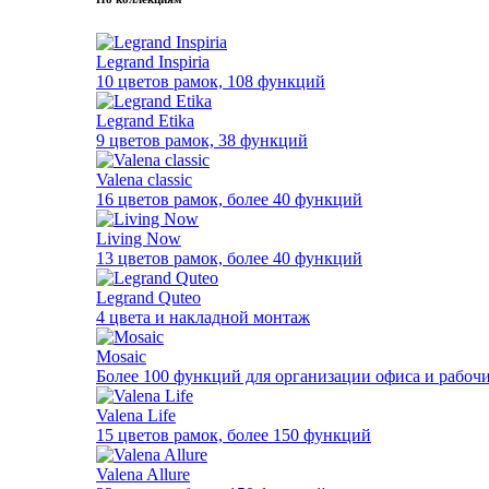
Legrand Inspiria
10 цветов рамок, 108 функций
Legrand Etika
9 цветов рамок, 38 функций
Valena classic
16 цветов рамок, более 40 функций
Living Now
13 цветов рамок, более 40 функций
Legrand Quteo
4 цвета и накладной монтаж
Mosaic
Более 100 функций для организации офиса и рабочи
Valena Life
15 цветов рамок, более 150 функций
Valena Allure