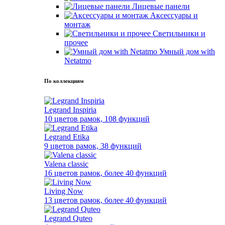
Лицевые панели
Аксессуары и
монтаж
Светильники и
прочее
Умный дом with
Netatmo
По коллекциям
Legrand Inspiria
10 цветов рамок, 108 функций
Legrand Etika
9 цветов рамок, 38 функций
Valena classic
16 цветов рамок, более 40 функций
Living Now
13 цветов рамок, более 40 функций
Legrand Quteo