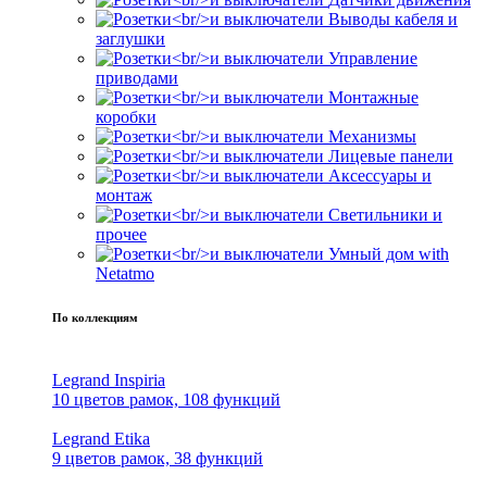
Выводы кабеля и
заглушки
Управление
приводами
Монтажные
коробки
Механизмы
Лицевые панели
Аксессуары и
монтаж
Светильники и
прочее
Умный дом with
Netatmo
По коллекциям
Legrand Inspiria
10 цветов рамок, 108 функций
Legrand Etika
9 цветов рамок, 38 функций