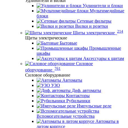
Удлинители и вилки
Удлинители и блоки
Мультимедийные
блоки
Сетевые фильтры
Вилки и розетки
214
Щиты электрические
Щиты электрические
Бытовые
Промышленные
шкафы
Аксессуары к щитам
Силовое
761
оборудование
Силовое оборудование
Автоматы
УЗО
Диф. автоматы
Контакторы
Рубильники
Импульсные реле
Вспомогательные устройства
Автоматы в
литом корпусе