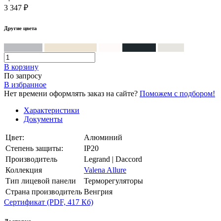
3 347 ₽
Другие цвета
Алюминий
Слоновая кость
Белый
Антрацит
Жемчуг
В корзинy
По запросу
В избранное
Нет времени оформлять заказ на сайте?
Поможем с подбором!
Характеристики
Документы
Цвет:
Алюминий
Степень защиты:
IP20
Производитель
Legrand | Daccord
Коллекция
Valena Allure
Тип лицевой панели
Терморегуляторы
Страна производитель
Венгрия
Сертификат
(PDF, 417 Кб)