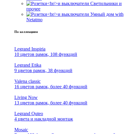
Светильники и
прочее
Умный дом with
Netatmo
По коллекциям
Legrand Inspiria
10 цветов рамок, 108 функций
Legrand Etika
9 цветов рамок, 38 функций
Valena classic
16 цветов рамок, более 40 функций
Living Now
13 цветов рамок, более 40 функций
Legrand Quteo
4 цвета и накладной монтаж
Mosaic