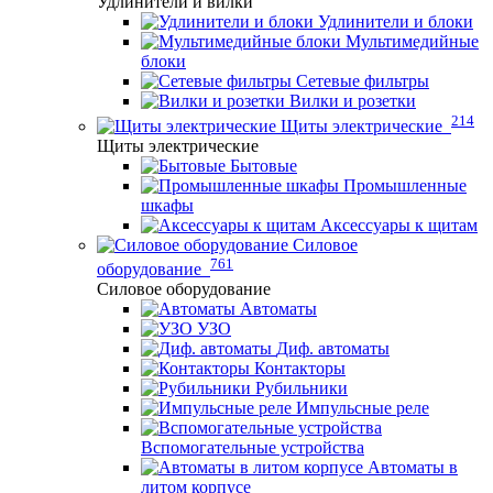
Удлинители и вилки
Удлинители и блоки
Мультимедийные
блоки
Сетевые фильтры
Вилки и розетки
214
Щиты электрические
Щиты электрические
Бытовые
Промышленные
шкафы
Аксессуары к щитам
Силовое
761
оборудование
Силовое оборудование
Автоматы
УЗО
Диф. автоматы
Контакторы
Рубильники
Импульсные реле
Вспомогательные устройства
Автоматы в
литом корпусе