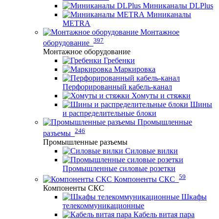
Миниканалы DLPlus
Миниканалы
METRA
Монтажное
397
оборудование
Монтажное оборудование
Гребенки
Маркировка
Перфорированный кабель-канал
Хомуты и стяжки
Шины
и распределительные блоки
Промышленные
246
разъемы
Промышленные разъемы
Силовые вилки
Промышленные силовые розетки
59
Компоненты СКС
Компоненты СКС
Шкафы
телекоммуникационные
Кабель витая пара