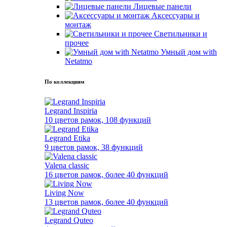
Лицевые панели
Аксессуары и
монтаж
Светильники и
прочее
Умный дом with
Netatmo
По коллекциям
Legrand Inspiria
10 цветов рамок, 108 функций
Legrand Etika
9 цветов рамок, 38 функций
Valena classic
16 цветов рамок, более 40 функций
Living Now
13 цветов рамок, более 40 функций
Legrand Quteo