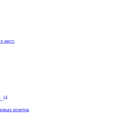
х мест.
14
т
овых розеток