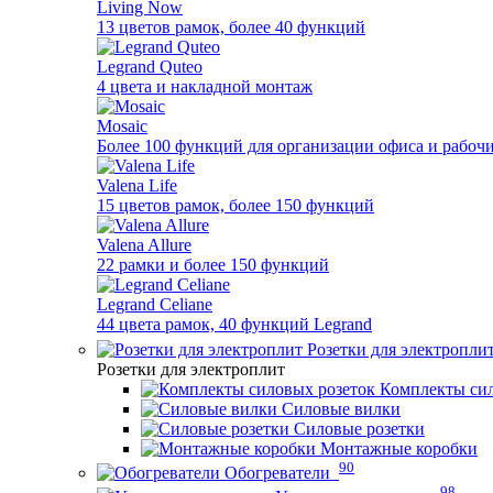
Living Now
13 цветов рамок, более 40 функций
Legrand Quteo
4 цвета и накладной монтаж
Mosaic
Более 100 функций для организации офиса и рабочи
Valena Life
15 цветов рамок, более 150 функций
Valena Allure
22 рамки и более 150 функций
Legrand Celiane
44 цвета рамок, 40 функций Legrand
Розетки для электропли
Розетки для электроплит
Комплекты сил
Силовые вилки
Силовые розетки
Монтажные коробки
90
Обогреватели
98