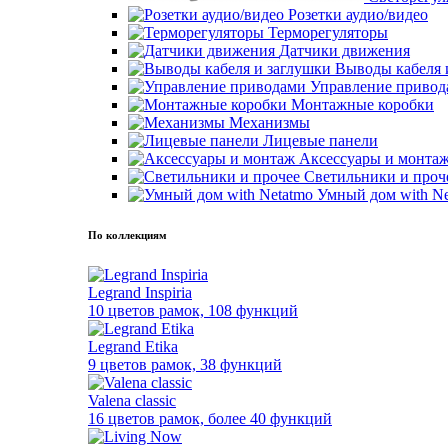
Розетки аудио/видео
Терморегуляторы
Датчики движения
Выводы кабеля 
Управление привод
Монтажные коробки
Механизмы
Лицевые панели
Аксессуары и монта
Светильники и проч
Умный дом with Ne
По коллекциям
Legrand Inspiria
10 цветов рамок, 108 функций
Legrand Etika
9 цветов рамок, 38 функций
Valena classic
16 цветов рамок, более 40 функций