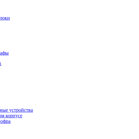
локи
кафы
1
ные устройства
ом корпусе
гофра