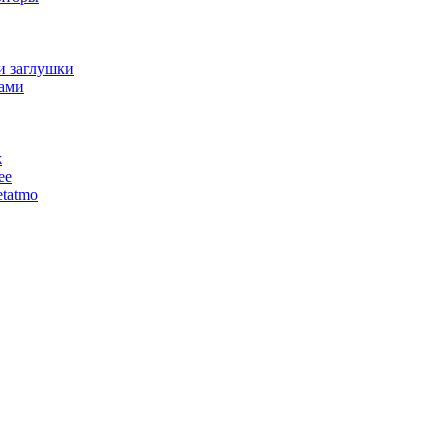
и заглушки
ами
ж
ее
tatmo