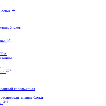
36
 лючки
жных блоков
229
нны
ETRA
клонны
A
397
ние
ванный кабель-канал
распределительные блоки
246
ы