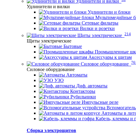
Удлинители и вилки
Удлинители и вилки
Удлинители и блоки
Мультимедийные б
Сетевые фильтры
Вилки и розетки
214
Щиты электрические
Щиты электрические
Бытовые
Промышленные ш
Аксессуары к щитам
76
Силовое оборудование
Силовое оборудование
Автоматы
УЗО
Диф. автоматы
Контакторы
Рубильники
Импульсные реле
Вспомогатель
Автоматы в лит
Кабель, клеммы и 
Сборка электрощитов