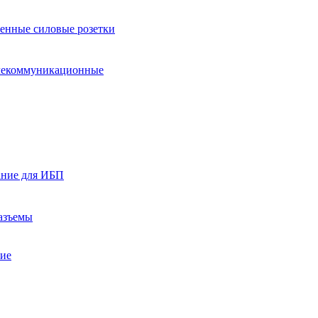
нные силовые розетки
лекоммуникационные
ание для ИБП
азъемы
ние