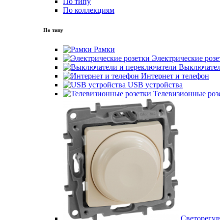
По типу
По коллекциям
По типу
Рамки
Электрические розе
Выключател
Интернет и телефон
USB устройства
Телевизионные роз
Светорегул