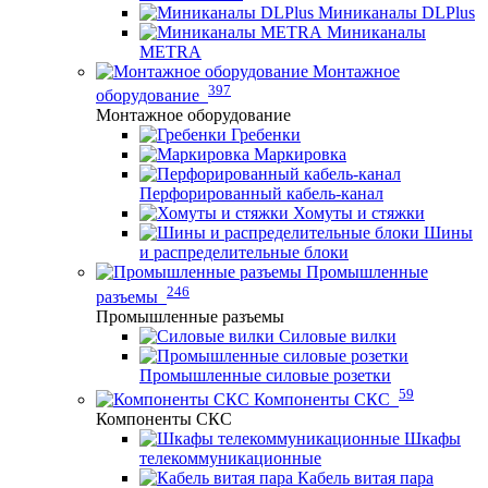
Миниканалы DLPlus
Миниканалы
METRA
Монтажное
397
оборудование
Монтажное оборудование
Гребенки
Маркировка
Перфорированный кабель-канал
Хомуты и стяжки
Шины
и распределительные блоки
Промышленные
246
разъемы
Промышленные разъемы
Силовые вилки
Промышленные силовые розетки
59
Компоненты СКС
Компоненты СКС
Шкафы
телекоммуникационные
Кабель витая пара