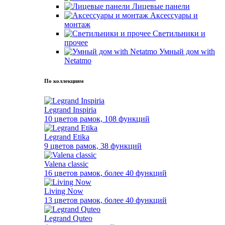
Лицевые панели
Аксессуары и
монтаж
Светильники и
прочее
Умный дом with
Netatmo
По коллекциям
Legrand Inspiria
10 цветов рамок, 108 функций
Legrand Etika
9 цветов рамок, 38 функций
Valena classic
16 цветов рамок, более 40 функций
Living Now
13 цветов рамок, более 40 функций
Legrand Quteo