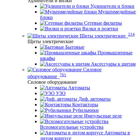
Удлинители и вилки
Удлинители и блоки
Мультимедийные
блоки
Сетевые фильтры
Вилки и розетки
214
Щиты электрические
Щиты электрические
Бытовые
Промышленные
шкафы
Аксессуары к щитам
Силовое
761
оборудование
Силовое оборудование
Автоматы
УЗО
Диф. автоматы
Контакторы
Рубильники
Импульсные реле
Вспомогательные устройства
Автоматы в
литом корпусе