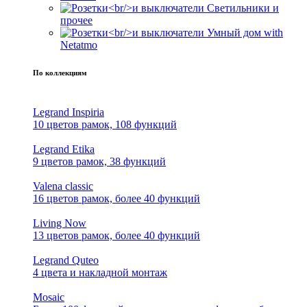
Светильники и
прочее
Умный дом with
Netatmo
По коллекциям
Legrand Inspiria
10 цветов рамок, 108 функций
Legrand Etika
9 цветов рамок, 38 функций
Valena classic
16 цветов рамок, более 40 функций
Living Now
13 цветов рамок, более 40 функций
Legrand Quteo
4 цвета и накладной монтаж
Mosaic