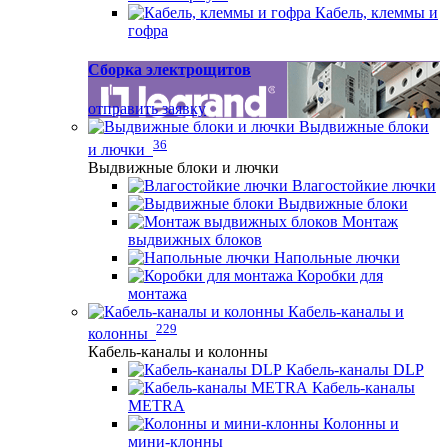
Кабель, клеммы и
гофра
Сборка электрощитов
отправить заявку
Выдвижные блоки
36
и лючки
Выдвижные блоки и лючки
Влагостойкие лючки
Выдвижные блоки
Монтаж
выдвижных блоков
Напольные лючки
Коробки для
монтажа
Кабель-каналы и
229
колонны
Кабель-каналы и колонны
Кабель-каналы DLP
Кабель-каналы
METRA
Колонны и
мини-клонны