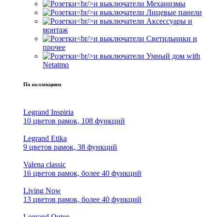
Механизмы
Лицевые панели
Аксессуары и
монтаж
Светильники и
прочее
Умный дом with
Netatmo
По коллекциям
Legrand Inspiria
10 цветов рамок, 108 функций
Legrand Etika
9 цветов рамок, 38 функций
Valena classic
16 цветов рамок, более 40 функций
Living Now
13 цветов рамок, более 40 функций
Legrand Quteo