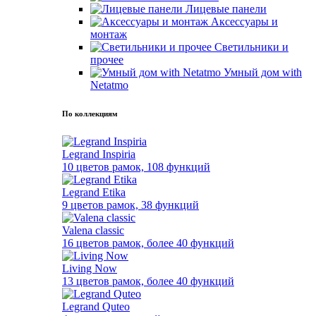
Лицевые панели
Аксессуары и
монтаж
Светильники и
прочее
Умный дом with
Netatmo
По коллекциям
Legrand Inspiria
10 цветов рамок, 108 функций
Legrand Etika
9 цветов рамок, 38 функций
Valena classic
16 цветов рамок, более 40 функций
Living Now
13 цветов рамок, более 40 функций
Legrand Quteo