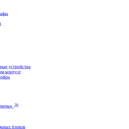
кафы
1
ные устройства
ом корпусе
гофра
36
 лючки
жных блоков