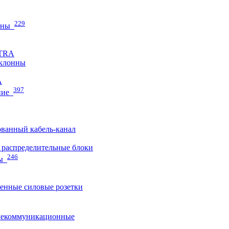
229
нны
ETRA
клонны
A
397
ние
ванный кабель-канал
распределительные блоки
246
ы
нные силовые розетки
лекоммуникационные