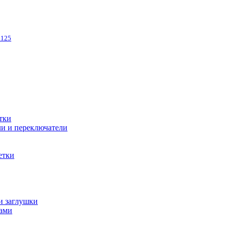
3125
тки
и и переключатели
етки
и заглушки
ами