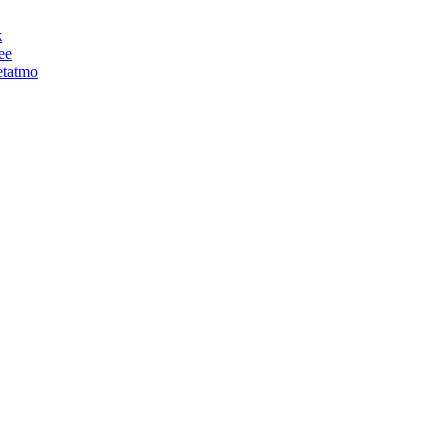
ж
ее
tatmo