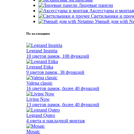
Лицевые панели
Аксессуары и монта
Светильники и проч
Умный дом with Ne
По коллекциям
Legrand Inspiria
10 цветов рамок, 108 функций
Legrand Etika
9 цветов рамок, 38 функций
Valena classic
16 цветов рамок, более 40 функций
Living Now
13 цветов рамок, более 40 функций
Legrand Quteo
4 цвета и накладной монтаж
Mosaic