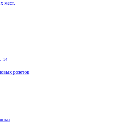
х мест.
14
т
овых розеток
локи