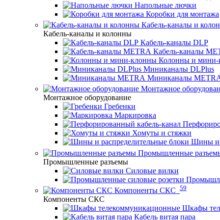
Напольные лючки
Коробки для монтажа
Кабель-каналы и коло
Кабель-каналы и колонны
Кабель-каналы DLP
Кабель-каналы M
Колонны и мини-
Миниканалы DLPlus
Миниканалы METR
Монтажное оборудова
Монтажное оборудование
Гребенки
Маркировка
Перфориро
Хомуты и стяжки
Шины и 
Промышленные разъем
Промышленные разъемы
Силовые вилки
Промышле
59
Компоненты СКС
Компоненты СКС
Шкафы те
Кабель витая пара