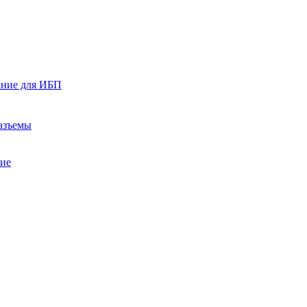
ание для ИБП
азъемы
ние